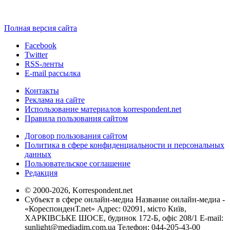
Полная версия сайта
Facebook
Twitter
RSS-ленты
E-mail рассылка
Контакты
Реклама на сайте
Использование материалов korrespondent.net
Правила пользования сайтом
Договор пользования сайтом
Политика в сфере конфиденциальности и персональных
данных
Пользовательское соглашение
Редакция
© 2000-2026, Korrespondent.net
Субъект в сфере онлайн-медиа Название онлайн-медиа -
«КореспонденТ.net» Адрес: 02091, місто Київ,
ХАРКІВСЬКЕ ШОСЕ, будинок 172-Б, офіс 208/1 E-mail:
sunlight@mediadim.com.ua
Телефон: 044-205-43-00