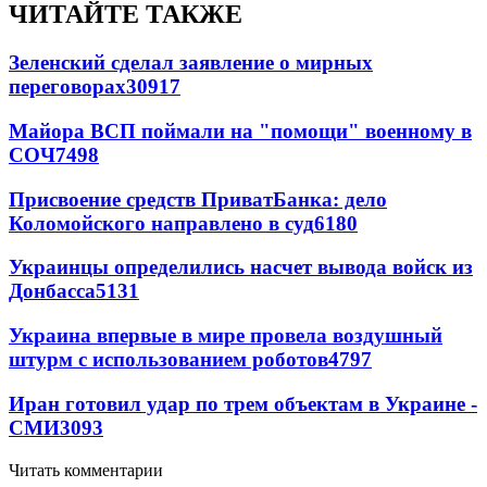
ЧИТАЙТЕ ТАКЖЕ
Зеленский сделал заявление о мирных
переговорах
30917
Майора ВСП поймали на "помощи" военному в
СОЧ
7498
Присвоение средств ПриватБанка: дело
Коломойского направлено в суд
6180
Украинцы определились насчет вывода войск из
Донбасса
5131
Украина впервые в мире провела воздушный
штурм с использованием роботов
4797
Иран готовил удар по трем объектам в Украине -
СМИ
3093
Читать комментарии