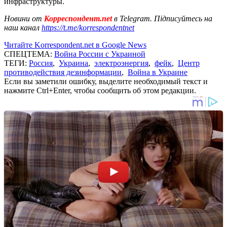
инфраструктуры.
Новини от
Корреспондент.net
в Telegram. Підписуйтесь на
наш канал
https://t.me/korrespondentnet
Читайте Korrespondent.net в Google News
СПЕЦТЕМА:
Война России с Украиной
ТЕГИ:
Россия
,
Украина
,
электроэнергия
,
фейк
,
Центр
противодействия дезинформации
,
Война в Украине
Если вы заметили ошибку, выделите необходимый текст и
нажмите Ctrl+Enter, чтобы сообщить об этом редакции.