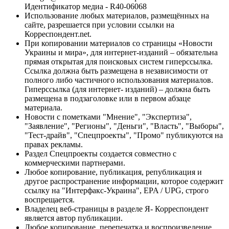
Идентификатор медиа - R40-06068
Использование любых материалов, размещённых на
сайте, разрешается при условии ссылки на
Корреспондент.net.
При копировании материалов со страницы «Новости
Украины и мира», для интернет-изданий – обязательна
прямая открытая для поисковых систем гиперссылка.
Ссылка должна быть размещена в независимости от
полного либо частичного использования материалов.
Гиперссылка (для интернет- изданий) – должна быть
размещена в подзаголовке или в первом абзаце
материала.
Новости с пометками "Мнение", "Экспертиза",
"Заявление", "Регионы", "Деньги", "Власть", "Выборы",
"Тест-драйв", "Спецпроекты", "Промо" публикуются на
правах рекламы.
Раздел Спецпроекты создается совместно с
коммерческими партнерами.
Любое копирование, публикация, републикация и
другое распространение информации, которое содержит
ссылку на "Интерфакс-Украина", EPA / UPG, строго
воспрещается.
Владелец веб-страницы в разделе Я- Корреспондент
является автор публикации.
Любое копирование, перепечатка и воспроизведение