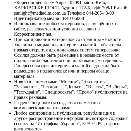
«КореспонденТ.net» Адрес: 02091, місто Київ,
ХАРКІВСЬКЕ ШОСЕ, будинок 172-Б, офіс 208/1 E-mail:
sunlight@mediadim.com.ua
Телефон: 044-205-43-00
Идентификатор медиа - R40-06068
Использование любых материалов, размещённых на
сайте, разрешается при условии ссылки на
Корреспондент.net.
При копировании материалов со страницы «Новости
Украины и мира», для интернет-изданий – обязательна
прямая открытая для поисковых систем гиперссылка.
Ссылка должна быть размещена в независимости от
полного либо частичного использования материалов.
Гиперссылка (для интернет- изданий) – должна быть
размещена в подзаголовке или в первом абзаце
материала.
Новости с пометками "Мнение", "Экспертиза",
"Заявление", "Регионы", "Деньги", "Власть", "Выборы",
"Тест-драйв", "Спецпроекты", "Промо" публикуются на
правах рекламы.
Раздел Спецпроекты создается совместно с
коммерческими партнерами.
Любое копирование, публикация, републикация и
другое распространение информации, которое содержит
ссылку на "Интерфакс-Украина", EPA / UPG, строго
воспрещается.