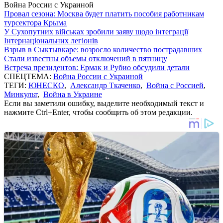
Война России с Украиной
Провал сезона: Москва будет платить пособия работникам
турсектора Крыма
У Сухопутних військах зробили заяву щодо інтеграції
Інтернаціональних легіонів
Взрыв в Сыктывкаре: возросло количество пострадавших
Стали известны объемы отключений в пятницу
Встреча президентов: Ермак и Рубио обсудили детали
СПЕЦТЕМА:
Война России с Украиной
ТЕГИ:
ЮНЕСКО
,
Александр Ткаченко
,
Война с Россией
,
Минкульт
,
Война в Украине
Если вы заметили ошибку, выделите необходимый текст и
нажмите Ctrl+Enter, чтобы сообщить об этом редакции.