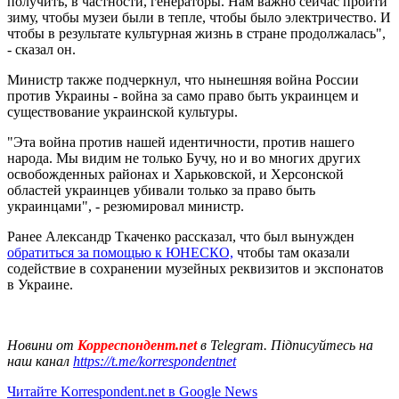
получить, в частности, генераторы. Нам важно сейчас пройти
зиму, чтобы музеи были в тепле, чтобы было электричество. И
чтобы в результате культурная жизнь в стране продолжалась",
- сказал он.
Министр также подчеркнул, что нынешняя война России
против Украины - война за само право быть украинцем и
существование украинской культуры.
"Эта война против нашей идентичности, против нашего
народа. Мы видим не только Бучу, но и во многих других
освобожденных районах и Харьковской, и Херсонской
областей украинцев убивали только за право быть
украинцами", - резюмировал министр.
Ранее Александр Ткаченко рассказал, что был вынужден
обратиться за помощью к ЮНЕСКО,
чтобы там оказали
содействие в сохранении музейных реквизитов и экспонатов
в Украине.
Новини от
Корреспондент.net
в Telegram. Підписуйтесь на
наш канал
https://t.me/korrespondentnet
Читайте Korrespondent.net в Google News