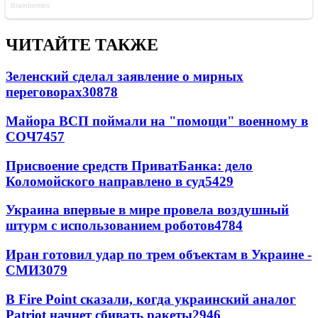
ЧИТАЙТЕ ТАКЖЕ
Зеленский сделал заявление о мирных
переговорах
30878
Майора ВСП поймали на "помощи" военному в
СОЧ
7457
Присвоение средств ПриватБанка: дело
Коломойского направлено в суд
5429
Украина впервые в мире провела воздушный
штурм с использованием роботов
4784
Иран готовил удар по трем объектам в Украине -
СМИ
3079
В Fire Point сказали, когда украинский аналог
Patriot начнет сбивать ракеты
2946