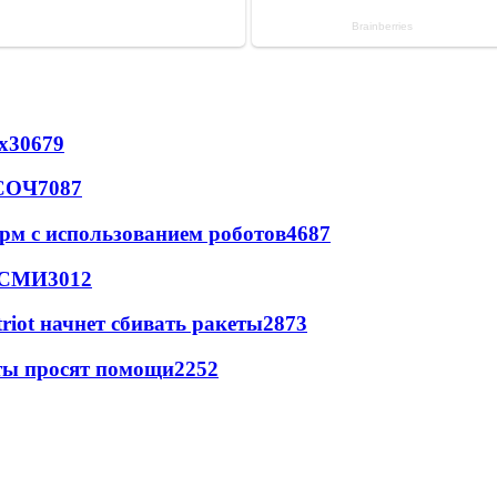
х
30679
 СОЧ
7087
рм с использованием роботов
4687
- СМИ
3012
triot начнет сбивать ракеты
2873
сты просят помощи
2252