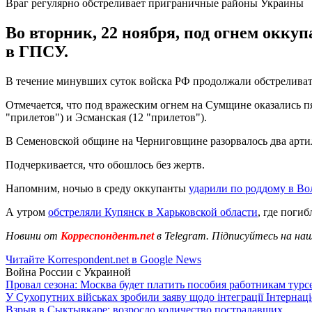
Враг регулярно обстреливает приграничные районы Украины
Во вторник, 22 ноября, под огнем окку
в ГПСУ.
В течение минувших суток войска РФ продолжали обстреливат
Отмечается, что под вражеским огнем на Сумщине оказались пя
"прилетов") и Эсманская (12 "прилетов").
В Семеновской общине на Черниговщине разорвалось два арти
Подчеркивается, что обошлось без жертв.
Напомним, ночью в среду оккупанты
ударили по роддому в Во
А утром
обстреляли Купянск
в Харьковской области
, где погиб
Новини от
Корреспондент.net
в Telegram. Підписуйтесь на на
Читайте Korrespondent.net в Google News
Война России с Украиной
Провал сезона: Москва будет платить пособия работникам тур
У Сухопутних військах зробили заяву щодо інтеграції Інтернац
Взрыв в Сыктывкаре: возросло количество пострадавших