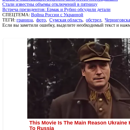
Стали известны объемы отключений в пятницу
Встреча президентов: Ермак и Рубио обсудили детали
СПЕЦТЕМА:
Война России с Украиной
ТЕГИ:
граница
,
фото
,
Сумская область
,
обстрел
,
Черниговска
Если вы заметили ошибку, выделите необходимый текст и нажми