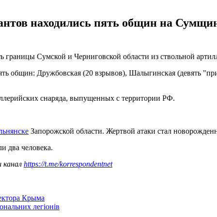
пантов находились пять общин на Сумщин
ь границы Сумской и Черниговской области из ствольной артил
ть общин: Дружбовская (20 взрывов), Шалыгинская (девять "при
ллерийских снаряда, выпущенных с территории РФ.
льнянске
Запорожской области. Жертвой атаки стал новорожден
ли два человека.
ш канал
https://t.me/korrespondentnet
сектора Крыма
іональних легіонів