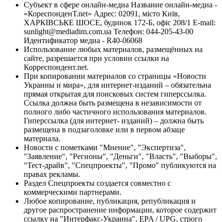
Субъект в сфере онлайн-медиа Название онлайн-медиа -
«КореспонденТ.net» Адрес: 02091, місто Київ,
ХАРКІВСЬКЕ ШОСЕ, будинок 172-Б, офіс 208/1 E-mail:
sunlight@mediadim.com.ua
Телефон: 044-205-43-00
Идентификатор медиа - R40-06068
Использование любых материалов, размещённых на
сайте, разрешается при условии ссылки на
Корреспондент.net.
При копировании материалов со страницы «Новости
Украины и мира», для интернет-изданий – обязательна
прямая открытая для поисковых систем гиперссылка.
Ссылка должна быть размещена в независимости от
полного либо частичного использования материалов.
Гиперссылка (для интернет- изданий) – должна быть
размещена в подзаголовке или в первом абзаце
материала.
Новости с пометками "Мнение", "Экспертиза",
"Заявление", "Регионы", "Деньги", "Власть", "Выборы",
"Тест-драйв", "Спецпроекты", "Промо" публикуются на
правах рекламы.
Раздел Спецпроекты создается совместно с
коммерческими партнерами.
Любое копирование, публикация, републикация и
другое распространение информации, которое содержит
ссылку на "Интерфакс-Украина", EPA / UPG, строго