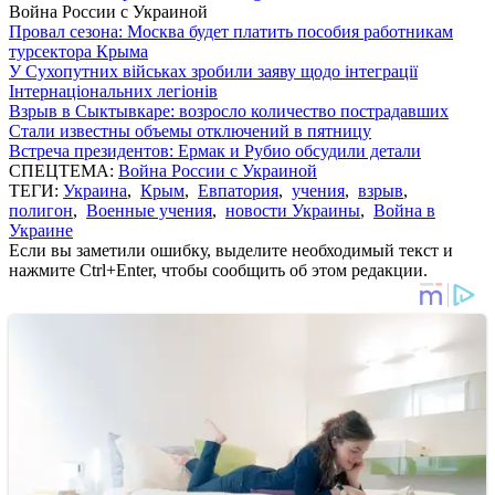
Война России с Украиной
Провал сезона: Москва будет платить пособия работникам
турсектора Крыма
У Сухопутних військах зробили заяву щодо інтеграції
Інтернаціональних легіонів
Взрыв в Сыктывкаре: возросло количество пострадавших
Стали известны объемы отключений в пятницу
Встреча президентов: Ермак и Рубио обсудили детали
СПЕЦТЕМА:
Война России с Украиной
ТЕГИ:
Украина
,
Крым
,
Евпатория
,
учения
,
взрыв
,
полигон
,
Военные учения
,
новости Украины
,
Война в
Украине
Если вы заметили ошибку, выделите необходимый текст и
нажмите Ctrl+Enter, чтобы сообщить об этом редакции.