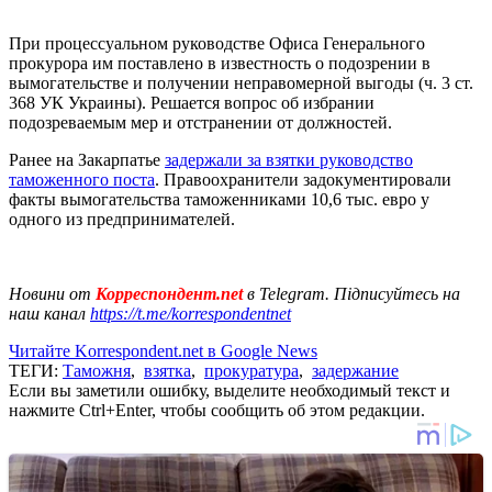
При процессуальном руководстве Офиса Генерального
прокурора им поставлено в известность о подозрении в
вымогательстве и получении неправомерной выгоды (ч. 3 ст.
368 УК Украины). Решается вопрос об избрании
подозреваемым мер и отстранении от должностей.
Ранее на Закарпатье
задержали за взятки руководство
таможенного поста
. Правоохранители задокументировали
факты вымогательства таможенниками 10,6 тыс. евро у
одного из предпринимателей.
Новини от
Корреспондент.net
в Telegram. Підписуйтесь на
наш канал
https://t.me/korrespondentnet
Читайте Korrespondent.net в Google News
ТЕГИ:
Таможня
,
взятка
,
прокуратура
,
задержание
Если вы заметили ошибку, выделите необходимый текст и
нажмите Ctrl+Enter, чтобы сообщить об этом редакции.