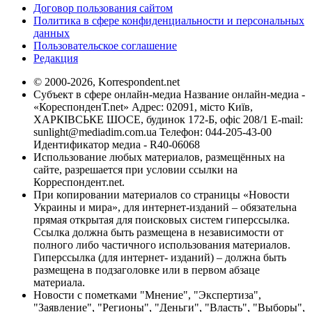
Договор пользования сайтом
Политика в сфере конфиденциальности и персональных
данных
Пользовательское соглашение
Редакция
© 2000-2026, Korrespondent.net
Субъект в сфере онлайн-медиа Название онлайн-медиа -
«КореспонденТ.net» Адрес: 02091, місто Київ,
ХАРКІВСЬКЕ ШОСЕ, будинок 172-Б, офіс 208/1 E-mail:
sunlight@mediadim.com.ua
Телефон: 044-205-43-00
Идентификатор медиа - R40-06068
Использование любых материалов, размещённых на
сайте, разрешается при условии ссылки на
Корреспондент.net.
При копировании материалов со страницы «Новости
Украины и мира», для интернет-изданий – обязательна
прямая открытая для поисковых систем гиперссылка.
Ссылка должна быть размещена в независимости от
полного либо частичного использования материалов.
Гиперссылка (для интернет- изданий) – должна быть
размещена в подзаголовке или в первом абзаце
материала.
Новости с пометками "Мнение", "Экспертиза",
"Заявление", "Регионы", "Деньги", "Власть", "Выборы",