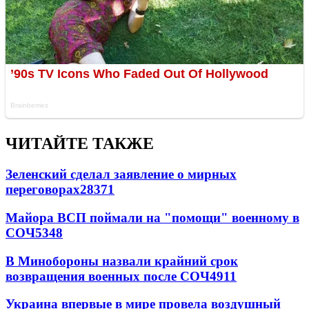
ЧИТАЙТЕ ТАКЖЕ
Зеленский сделал заявление о мирных
переговорах
28371
Майора ВСП поймали на "помощи" военному в
СОЧ
5348
В Минобороны назвали крайний срок
возвращения военных после СОЧ
4911
Украина впервые в мире провела воздушный