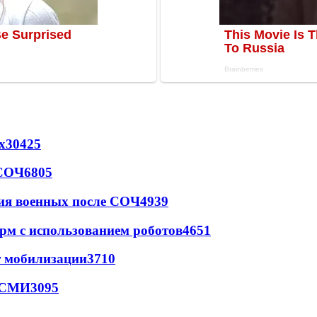
х
30425
 СОЧ
6805
ия военных после СОЧ
4939
рм с использованием роботов
4651
т мобилизации
3710
- СМИ
3095