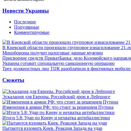
Новости Украины
Последние
Популярные
Комментируемые
В Киевской области произошло групповое изнасилование 21-л
Минобороны получит налоговые данные мужчин
Присвоение средств ПриватБанка: дело Коломойского направле
Украина готовит специальную санкционную операцию
Трех должностных лиц ТЦК разоблачили в фиктивных мобили
Сюжеты
Эскалация для Европы. Российский дрон в Лейпциге
Изменения в армии РФ: что стоит за решением Путина
Итоги 5.8: Удар по Киеву и нехватка антибаллистики
Пытаются взломать Киев. Реакция Запада на удар