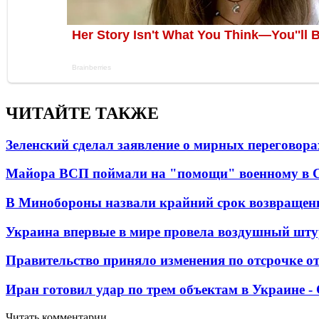
ЧИТАЙТЕ ТАКЖЕ
Зеленский сделал заявление о мирных переговора
Майора ВСП поймали на "помощи" военному в
В Минобороны назвали крайний срок возвращен
Украина впервые в мире провела воздушный шту
Правительство приняло изменения по отсрочке о
Иран готовил удар по трем объектам в Украине 
Читать комментарии