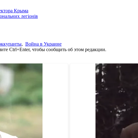
сектора Крыма
іональних легіонів
оккупанты
,
Война в Украине
те Ctrl+Enter, чтобы сообщить об этом редакции.