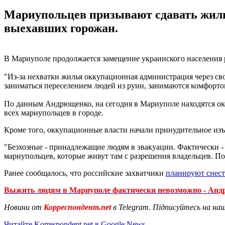
Мариупольцев призывают сдавать жилье
выехавших горожан.
В Мариуполе продолжается замещение украинского населения 
"Из-за нехватки жилья оккупационная администрация через св
заниматься переселением людей из руин, занимаются комфорто
По данным Андрющенко, на сегодня в Мариуполе находятся окол
всех мариупольцев в городе.
Кроме того, оккупационные власти начали принудительное изъ
"Безхозные - принадлежащие людям в эвакуации. Фактически - 
мариупольцев, которые живут там с разрешения владельцев. Пот
Ранее сообщалось, что российские захватчики
планируют снест
Выжить людям в Мариуполе фактически невозможно - Ан
Новини от
Корреспондент.net
в Telegram. Підписуйтесь на на
Читайте Korrespondent.net в Google News