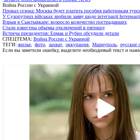
Война России с Украиной
Провал сезона: Москва будет платить пособия работникам тур
У Сухопутних військах зробили заяву щодо інтеграції Інтернац
Взрыв в Сыктывкаре: возросло количество пострадавших
Стали известны объемы отключений в пятницу
Встреча президентов: Ермак и Рубио обсудили детали
СПЕЦТЕМА:
Война России с Украиной
ТЕГИ:
жилье
,
фото
,
захват
,
оккупация
,
Мариуполь
,
русские 
Если вы заметили ошибку, выделите необходимый текст и нажми