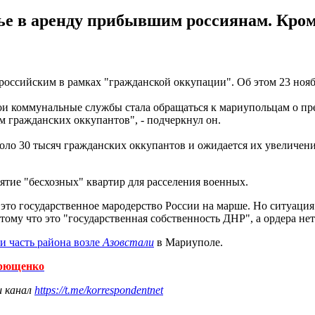
 в аренду прибывшим россиянам. Кроме
российским в рамках "гражданской оккупации". Об этом 23 ноя
ои коммунальные службы стала обращаться к мариупольцам о пр
м гражданских оккупантов", - подчеркнул он.
о 30 тысяч гражданских оккупантов и ожидается их увеличение 
ятие "бесхозных" квартир для расселения военных.
это государственное мародерство России на марше. Но ситуация 
ому что это "государственная собственность ДНР", а ордера нет.
и часть района возле
Азовстали
в Мариуполе.
дрющенко
ш канал
https://t.me/korrespondentnet