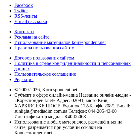
Facebook
Twitter
RSS-ленты
E-mail рассылка
Контакты
Реклама на сайте
Использование материалов korrespondent.net
Правила пользования сайтом
Договор пользования сайтом
Политика в сфере конфиденциальности и персональных
данных
Пользовательское соглашение
Редакция
© 2000-2026, Korrespondent.net
Субъект в сфере онлайн-медиа Название онлайн-медиа -
«КореспонденТ.net» Адрес: 02091, місто Київ,
ХАРКІВСЬКЕ ШОСЕ, будинок 172-Б, офіс 208/1 E-mail:
sunlight@mediadim.com.ua
Телефон: 044-205-43-00
Идентификатор медиа - R40-06068
Использование любых материалов, размещённых на
сайте, разрешается при условии ссылки на
Корреспондент.net.