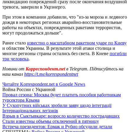
ликвидацию повреждений сразу после окончания воздушной
тревоги, заверили в Укрэнерго.
При этом в компании добавили, что "из-за мороза и ледяного
дождя в некоторых регионах аварийно-восстановительные
работы на объектах, поврежденных ракетами террористов,
могут продолжаться дольше".
Ранее стало
известно о масштабном ракетном ударе по Киеву
и областям Украины. В результате этой атаки столица и
многие регионы страны остались без света. В Киеве
погибли
три человека
.
Новини от
Корреспондент.net
в Telegram. Підписуйтесь на
наш канал
https://t.me/korrespondentnet
Читайте Korrespondent.net в Google News
Война России с Украиной
Провал сезона: Москва будет платить пособия работникам
турсектора Крыма
У Сухопутних військах зробили заяву щодо інтеграції
Інтернаціональних легіонів
Взрыв в Сыктывкаре: возросло количество пострадавших
Стали известны объемы отключений в пятницу
Встреча президентов: Ермак и Рубио обсудили детали
СПЕЦТЕМА:
Война России с Украиной