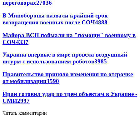
переговорах
27036
В Минобороны назвали крайний срок
возвращения военных после СОЧ
4888
Майора ВСП поймали на "помощи" военному в
СОЧ
4337
Украина впервые в мире провела воздушный
штурм с использованием роботов
3985
Правительство приняло изменения по отсрочке
от мобилизации
3590
Иран готовил удар по трем объектам в Украине -
СМИ
2997
Читать комментарии