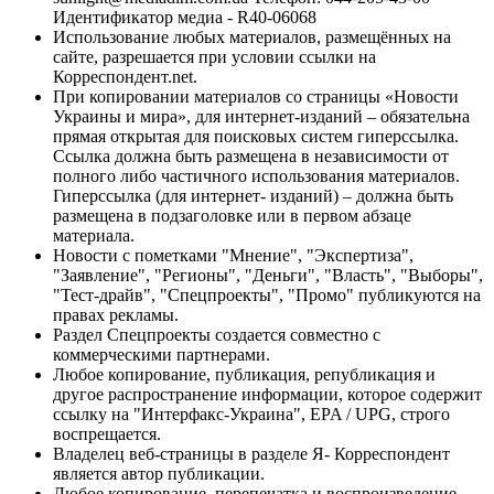
Идентификатор медиа - R40-06068
Использование любых материалов, размещённых на
сайте, разрешается при условии ссылки на
Корреспондент.net.
При копировании материалов со страницы «Новости
Украины и мира», для интернет-изданий – обязательна
прямая открытая для поисковых систем гиперссылка.
Ссылка должна быть размещена в независимости от
полного либо частичного использования материалов.
Гиперссылка (для интернет- изданий) – должна быть
размещена в подзаголовке или в первом абзаце
материала.
Новости с пометками "Мнение", "Экспертиза",
"Заявление", "Регионы", "Деньги", "Власть", "Выборы",
"Тест-драйв", "Спецпроекты", "Промо" публикуются на
правах рекламы.
Раздел Спецпроекты создается совместно с
коммерческими партнерами.
Любое копирование, публикация, републикация и
другое распространение информации, которое содержит
ссылку на "Интерфакс-Украина", EPA / UPG, строго
воспрещается.
Владелец веб-страницы в разделе Я- Корреспондент
является автор публикации.
Любое копирование, перепечатка и воспроизведение