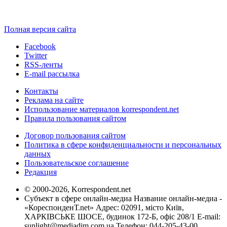
Полная версия сайта
Facebook
Twitter
RSS-ленты
E-mail рассылка
Контакты
Реклама на сайте
Использование материалов korrespondent.net
Правила пользования сайтом
Договор пользования сайтом
Политика в сфере конфиденциальности и персональных
данных
Пользовательское соглашение
Редакция
© 2000-2026, Korrespondent.net
Субъект в сфере онлайн-медиа Название онлайн-медиа -
«КореспонденТ.net» Адрес: 02091, місто Київ,
ХАРКІВСЬКЕ ШОСЕ, будинок 172-Б, офіс 208/1 E-mail:
sunlight@mediadim.com.ua
Телефон: 044-205-43-00