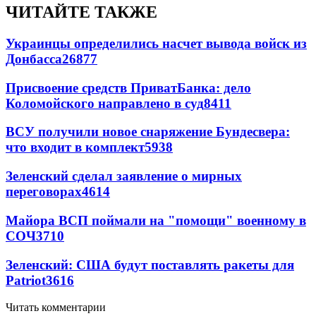
ЧИТАЙТЕ ТАКЖЕ
Украинцы определились насчет вывода войск из
Донбасса
26877
Присвоение средств ПриватБанка: дело
Коломойского направлено в суд
8411
ВСУ получили новое снаряжение Бундесвера:
что входит в комплект
5938
Зеленский сделал заявление о мирных
переговорах
4614
Майора ВСП поймали на "помощи" военному в
СОЧ
3710
Зеленский: США будут поставлять ракеты для
Patriot
3616
Читать комментарии