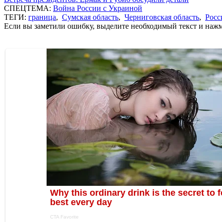
СПЕЦТЕМА:
Война России с Украиной
ТЕГИ:
граница
,
Сумская область
,
Черниговская область
,
Росс
Если вы заметили ошибку, выделите необходимый текст и нажми