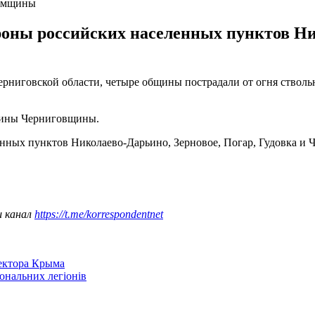
Сумщины
ороны российских населенных пунктов Ни
рниговской области, четыре общины пострадали от огня ствол
щины Черниговщины.
енных пунктов Николаево-Дарьино, Зерновое, Погар, Гудовка и 
ш канал
https://t.me/korrespondentnet
сектора Крыма
іональних легіонів