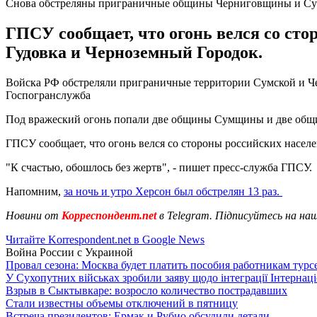
Снова обстреляны приграничные общины Черниговщины и 
ГПСУ сообщает, что огонь велся со ст
Гудовка и Черноземный Городок.
Войска РФ обстреляли приграничные территории Сумской и Че
Госпогранслужба
Под вражеский огонь попали две общины Сумщины и две об
ГПСУ сообщает, что огонь велся со стороны российских насел
"К счастью, обошлось без жертв", - пишет пресс-служба ГПСУ.
Напомним,
за ночь и утро Херсон был обстрелян 13 раз.
Новини от
Корреспондент.net
в Telegram. Підписуйтесь на на
Читайте Korrespondent.net в Google News
Война России с Украиной
Провал сезона: Москва будет платить пособия работникам тур
У Сухопутних військах зробили заяву щодо інтеграції Інтернац
Взрыв в Сыктывкаре: возросло количество пострадавших
Стали известны объемы отключений в пятницу
Встреча президентов: Ермак и Рубио обсудили детали