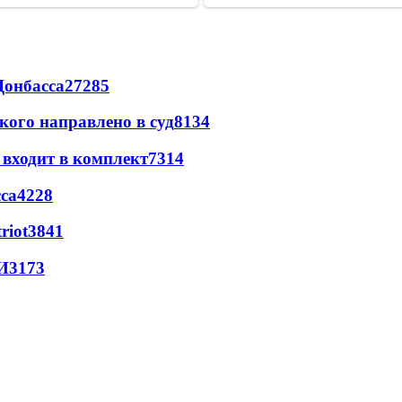
Донбасса
27285
кого направлено в суд
8134
 входит в комплект
7314
са
4228
riot
3841
И
3173