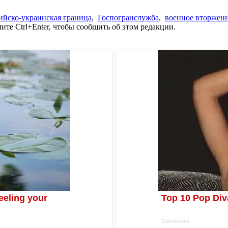
ийско-украинская граница
,
Госпогранслужба
,
военное вторжен
те Ctrl+Enter, чтобы сообщить об этом редакции.