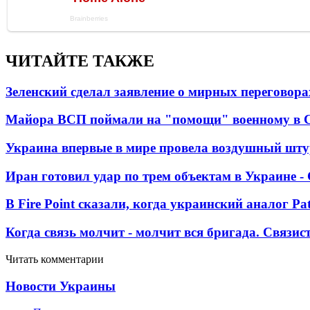
ЧИТАЙТЕ ТАКЖЕ
Зеленский сделал заявление о мирных переговора
Майора ВСП поймали на "помощи" военному в
Украина впервые в мире провела воздушный шту
Иран готовил удар по трем объектам в Украине 
В Fire Point сказали, когда украинский аналог Pa
Когда связь молчит - молчит вся бригада. Связи
Читать комментарии
Новости Украины