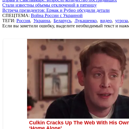
Стали известны объемы отключений в пятницу
Встреча президентов: Ермак и Рубио обсудили детали
СПЕЦТЕМА:
Война России с Украиной
ТЕГИ:
Россия
,
Украина
,
Беларусь
,
Лукашенко
,
видео
,
угроза
Если вы заметили ошибку, выделите необходимый текст и нажми