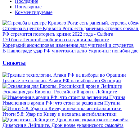
Последние
Популярные
Комментируемые
Стрельба в центре Кривого Рога: есть раненый, стрелок сбежа
РФ стремится повторить кризис 2022 года - Сыбига
170 боев: Генштаб сообщил о ситуации на фронте
Корецький анонсировал изменения для учителей и студентов
В Павлограде удар РФ уничтожил депо Укрпочты: погибли дв
Сюжеты
Грязные технологии. Атаки РФ на выборы во Франции
Эскалация для Европы. Российский дрон в Лейпциге
Изменения в армии РФ: что стоит за решением Путина
Итоги 5.8: Удар по Киеву и нехватка антибаллистики
Диверсия в Лейпциге. Дрон возле украинского самолёта