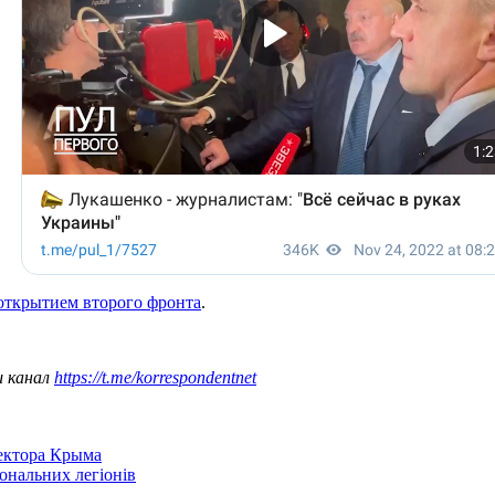
открытием второго фронта
.
ш канал
https://t.me/korrespondentnet
сектора Крыма
іональних легіонів