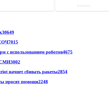
х
30649
 СОЧ
7015
рм с использованием роботов
4675
- СМИ
3002
triot начнет сбивать ракеты
2854
сты просят помощи
2248