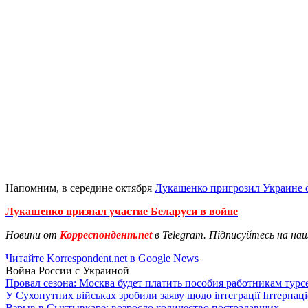
Напомним, в середине октября
Лукашенко пригрозил Украине 
Лукашенко признал участие Беларуси в войне
Новини от
Корреспондент.net
в Telegram. Підписуйтесь на на
Читайте Korrespondent.net в Google News
Война России с Украиной
Провал сезона: Москва будет платить пособия работникам тур
У Сухопутних військах зробили заяву щодо інтеграції Інтернац
Взрыв в Сыктывкаре: возросло количество пострадавших