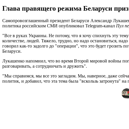
Глава правящего режима Беларуси призв
Самопровозглашенный президент Беларуси Александр Лукашенк
политика российским СМИ опубликовал Telegram-канал
Пул пе
"Все в руках Украины. Не потому, что я хочу спихнуть эту тем
количестве, людей. Тяжело, трудно, но надо остановиться, на
говорил как-то задолго до "операции", что это будет грозить 
Беларуси.
Лукашенко напомнил, что во время Второй мировой войны погиб
разговаривать, а сотрудничать и дружить".
"Мы справимся, мы все это загладим. Мы, наверное, даже сейча
политик, и добавил, что эта тема была "вскользь затронута" 