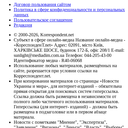
Договор пользования сайтом
Политика в сфере конфиденциальности и персональных
данных
Пользовательское соглашение
Редакция
© 2000-2026, Korrespondent.net
Субъект в сфере онлайн-медиа Название онлайн-медиа -
«КореспонденТ.net» Адрес: 02091, місто Київ,
ХАРКІВСЬКЕ ШОСЕ, будинок 172-Б, офіс 208/1 E-mail:
sunlight@mediadim.com.ua
Телефон: 044-205-43-00
Идентификатор медиа - R40-06068
Использование любых материалов, размещённых на
сайте, разрешается при условии ссылки на
Корреспондент.net.
При копировании материалов со страницы «Новости
Украины и мира», для интернет-изданий – обязательна
прямая открытая для поисковых систем гиперссылка.
Ссылка должна быть размещена в независимости от
полного либо частичного использования материалов.
Гиперссылка (для интернет- изданий) – должна быть
размещена в подзаголовке или в первом абзаце
материала.
Новости с пометками "Мнение", "Экспертиза",
"Заявление", "Регионы", "Деньги", "Власть", "Выборы",