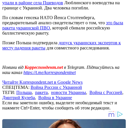
упали в районе села Пшеводов
Люблинского воеводства на
границе с Украиной. Два человека погибли.
По словам генсека НАТО Йенса Столтенберга,
предварительный анализ свидетельствует о том, что
это была
ракета украинской ПВО
, которой сбивали российскую
баллистическую ракету.
Позже Польша подтвердила
допуск украинских экспертов к
месту падения ракеты
для совместного расследования.
Новини від
Корреспондент.net
в Telegram. Підписуйтесь на
наш канал
https://t.me/korrespondentnet
Читайте Korrespondent.net в Google News
СПЕЦТЕМА:
Война России с Украиной
ТЕГИ:
Польша
,
ракета
,
новости Украины
,
Война с Россией
,
Дмитрий Кулеба
,
Война в Украине
Если вы заметили ошибку, выделите необходимый текст и
нажмите Ctrl+Enter, чтобы сообщить об этом редакции.