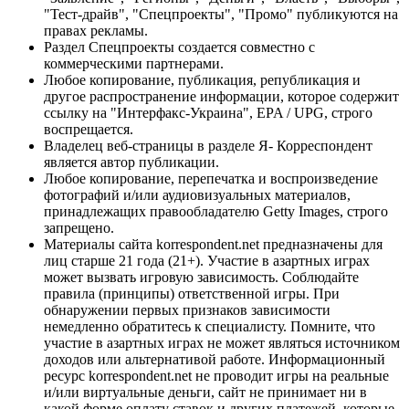
"Тест-драйв", "Спецпроекты", "Промо" публикуются на
правах рекламы.
Раздел Спецпроекты создается совместно с
коммерческими партнерами.
Любое копирование, публикация, републикация и
другое распространение информации, которое содержит
ссылку на "Интерфакс-Украина", EPA / UPG, строго
воспрещается.
Владелец веб-страницы в разделе Я- Корреспондент
является автор публикации.
Любое копирование, перепечатка и воспроизведение
фотографий и/или аудиовизуальных материалов,
принадлежащих правообладателю Getty Images, строго
запрещено.
Материалы сайта korrespondent.net предназначены для
лиц старше 21 года (21+). Участие в азартных играх
может вызвать игровую зависимость. Соблюдайте
правила (принципы) ответственной игры. При
обнаружении первых признаков зависимости
немедленно обратитесь к специалисту. Помните, что
участие в азартных играх не может являться источником
доходов или альтернативой работе. Информационный
ресурс korrespondent.net не проводит игры на реальные
и/или виртуальные деньги, сайт не принимает ни в
какой форме оплату ставок и других платежей, которые