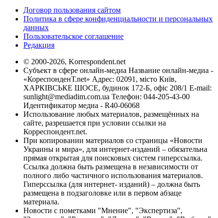
Договор пользования сайтом
Политика в сфере конфиденциальности и персональных
данных
Пользовательское соглашение
Редакция
© 2000-2026, Korrespondent.net
Субъект в сфере онлайн-медиа Название онлайн-медиа -
«КореспонденТ.net» Адрес: 02091, місто Київ,
ХАРКІВСЬКЕ ШОСЕ, будинок 172-Б, офіс 208/1 E-mail:
sunlight@mediadim.com.ua
Телефон: 044-205-43-00
Идентификатор медиа - R40-06068
Использование любых материалов, размещённых на
сайте, разрешается при условии ссылки на
Корреспондент.net.
При копировании материалов со страницы «Новости
Украины и мира», для интернет-изданий – обязательна
прямая открытая для поисковых систем гиперссылка.
Ссылка должна быть размещена в независимости от
полного либо частичного использования материалов.
Гиперссылка (для интернет- изданий) – должна быть
размещена в подзаголовке или в первом абзаце
материала.
Новости с пометками "Мнение", "Экспертиза",