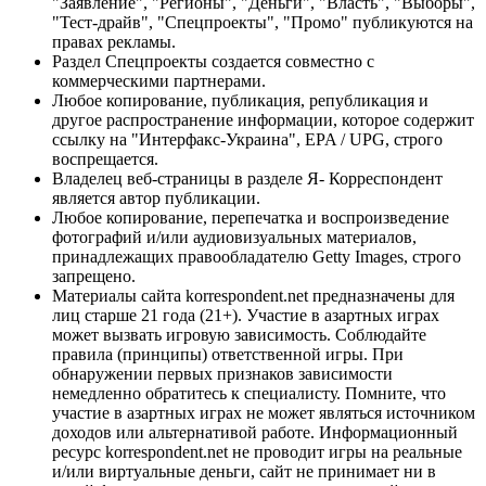
"Заявление", "Регионы", "Деньги", "Власть", "Выборы",
"Тест-драйв", "Спецпроекты", "Промо" публикуются на
правах рекламы.
Раздел Спецпроекты создается совместно с
коммерческими партнерами.
Любое копирование, публикация, републикация и
другое распространение информации, которое содержит
ссылку на "Интерфакс-Украина", EPA / UPG, строго
воспрещается.
Владелец веб-страницы в разделе Я- Корреспондент
является автор публикации.
Любое копирование, перепечатка и воспроизведение
фотографий и/или аудиовизуальных материалов,
принадлежащих правообладателю Getty Images, строго
запрещено.
Материалы сайта korrespondent.net предназначены для
лиц старше 21 года (21+). Участие в азартных играх
может вызвать игровую зависимость. Соблюдайте
правила (принципы) ответственной игры. При
обнаружении первых признаков зависимости
немедленно обратитесь к специалисту. Помните, что
участие в азартных играх не может являться источником
доходов или альтернативой работе. Информационный
ресурс korrespondent.net не проводит игры на реальные
и/или виртуальные деньги, сайт не принимает ни в