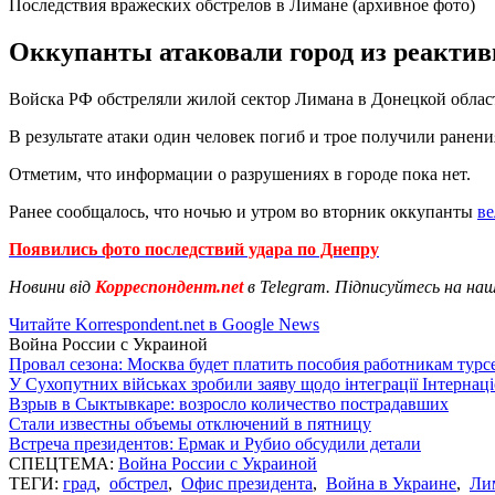
Последствия вражеских обстрелов в Лимане (архивное фото)
Оккупанты атаковали город из реактив
Войска РФ обстреляли жилой сектор Лимана в Донецкой обла
В результате атаки один человек погиб и трое получили ране
Отметим, что информации о разрушениях в городе пока нет.
Ранее сообщалось, что ночью и утром во вторник оккупанты
ве
Появились фото последствий удара по Днепру
Новини від
Корреспондент.net
в Telegram. Підписуйтесь на на
Читайте Korrespondent.net в Google News
Война России с Украиной
Провал сезона: Москва будет платить пособия работникам тур
У Сухопутних військах зробили заяву щодо інтеграції Інтернац
Взрыв в Сыктывкаре: возросло количество пострадавших
Стали известны объемы отключений в пятницу
Встреча президентов: Ермак и Рубио обсудили детали
СПЕЦТЕМА:
Война России с Украиной
ТЕГИ:
град
,
обстрел
,
Офис президента
,
Война в Украине
,
Ли