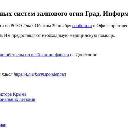
ных систем залпового огня Град. Информ
сти из РСЗО
Град
. Об этом 29 ноября
сообщили
в Офисе президен
ния. Им предоставляют необходимую медицинскую помощь.
ли обстрелы по всей линии фронта
на Донетчине.
ш канал
https://t.me/korrespondentnet
сектора Крыма
іональних легіонів
ман