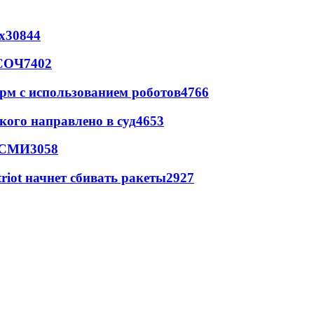
х
30844
 СОЧ
7402
рм с использованием роботов
4766
кого направлено в суд
4653
- СМИ
3058
triot начнет сбивать ракеты
2927