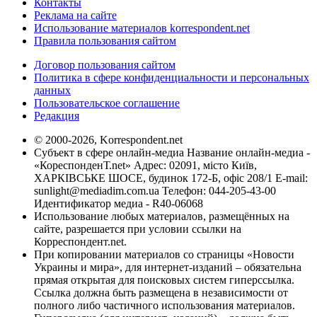
Контакты
Реклама на сайте
Использование материалов korrespondent.net
Правила пользования сайтом
Договор пользования сайтом
Политика в сфере конфиденциальности и персональных
данных
Пользовательское соглашение
Редакция
© 2000-2026, Korrespondent.net
Субъект в сфере онлайн-медиа Название онлайн-медиа -
«КореспонденТ.net» Адрес: 02091, місто Київ,
ХАРКІВСЬКЕ ШОСЕ, будинок 172-Б, офіс 208/1 E-mail:
sunlight@mediadim.com.ua
Телефон: 044-205-43-00
Идентификатор медиа - R40-06068
Использование любых материалов, размещённых на
сайте, разрешается при условии ссылки на
Корреспондент.net.
При копировании материалов со страницы «Новости
Украины и мира», для интернет-изданий – обязательна
прямая открытая для поисковых систем гиперссылка.
Ссылка должна быть размещена в независимости от
полного либо частичного использования материалов.