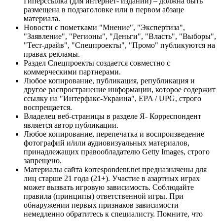
Гиперссылка (для интернет- изданий) – должна быть
размещена в подзаголовке или в первом абзаце
материала.
Новости с пометками "Мнение", "Экспертиза",
"Заявление", "Регионы", "Деньги", "Власть", "Выборы",
"Тест-драйв", "Спецпроекты", "Промо" публикуются на
правах рекламы.
Раздел Спецпроекты создается совместно с
коммерческими партнерами.
Любое копирование, публикация, републикация и
другое распространение информации, которое содержит
ссылку на "Интерфакс-Украина", EPA / UPG, строго
воспрещается.
Владелец веб-страницы в разделе Я- Корреспондент
является автор публикации.
Любое копирование, перепечатка и воспроизведение
фотографий и/или аудиовизуальных материалов,
принадлежащих правообладателю Getty Images, строго
запрещено.
Материалы сайта korrespondent.net предназначены для
лиц старше 21 года (21+). Участие в азартных играх
может вызвать игровую зависимость. Соблюдайте
правила (принципы) ответственной игры. При
обнаружении первых признаков зависимости
немедленно обратитесь к специалисту. Помните, что