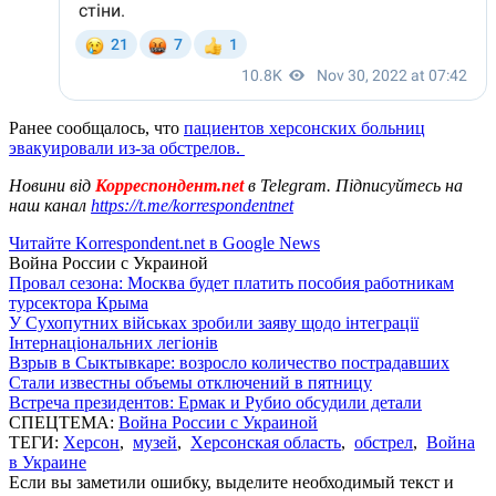
Ранее сообщалось, что
пациентов херсонских больниц
эвакуировали из-за обстрелов.
Новини від
Корреспондент.net
в Telegram. Підписуйтесь на
наш канал
https://t.me/korrespondentnet
Читайте Korrespondent.net в Google News
Война России с Украиной
Провал сезона: Москва будет платить пособия работникам
турсектора Крыма
У Сухопутних військах зробили заяву щодо інтеграції
Інтернаціональних легіонів
Взрыв в Сыктывкаре: возросло количество пострадавших
Стали известны объемы отключений в пятницу
Встреча президентов: Ермак и Рубио обсудили детали
СПЕЦТЕМА:
Война России с Украиной
ТЕГИ:
Херсон
,
музей
,
Херсонская область
,
обстрел
,
Война
в Украине
Если вы заметили ошибку, выделите необходимый текст и