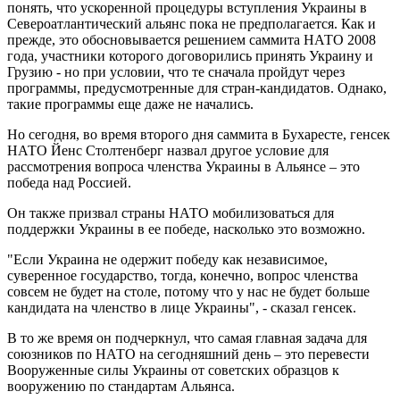
понять, что ускоренной процедуры вступления Украины в
Североатлантический альянс пока не предполагается. Как и
прежде, это обосновывается решением саммита НАТО 2008
года, участники которого договорились принять Украину и
Грузию - но при условии, что те сначала пройдут через
программы, предусмотренные для стран-кандидатов. Однако,
такие программы еще даже не начались.
Но сегодня, во время второго дня саммита в Бухаресте, генсек
НАТО Йенс Столтенберг назвал другое условие для
рассмотрения вопроса членства Украины в Альянсе – это
победа над Россией.
Он также призвал страны НАТО мобилизоваться для
поддержки Украины в ее победе, насколько это возможно.
"Если Украина не одержит победу как независимое,
суверенное государство, тогда, конечно, вопрос членства
совсем не будет на столе, потому что у нас не будет больше
кандидата на членство в лице Украины", - сказал генсек.
В то же время он подчеркнул, что самая главная задача для
союзников по НАТО на сегодняшний день – это перевести
Вооруженные силы Украины от советских образцов к
вооружению по стандартам Альянса.