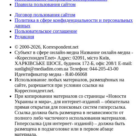
Правила пользования сайтом
Договор пользования сайтом
Политика в сфере конфиденциальности и персональных
данных
Пользовательское соглашение
Редакция
© 2000-2026, Korrespondent.net
Субъект в сфере онлайн-медиа Название онлайн-медиа -
«КореспонденТ.net» Адрес: 02091, місто Київ,
ХАРКІВСЬКЕ ШОСЕ, будинок 172-Б, офіс 208/1 E-mail:
sunlight@mediadim.com.ua
Телефон: 044-205-43-00
Идентификатор медиа - R40-06068
Использование любых материалов, размещённых на
сайте, разрешается при условии ссылки на
Корреспондент.net.
При копировании материалов со страницы «Новости
Украины и мира», для интернет-изданий – обязательна
прямая открытая для поисковых систем гиперссылка.
Ссылка должна быть размещена в независимости от
полного либо частичного использования материалов.
Гиперссылка (для интернет- изданий) – должна быть
размещена в подзаголовке или в первом абзаце
материала.