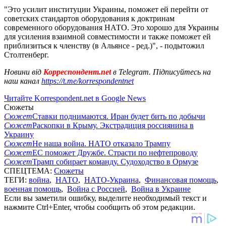
"Это усилит институции Украины, поможет ей перейти от
советских стандартов оборудования к доктринам
современного оборудования НАТО. Это хорошо для Украины
для усиления взаимной совместимости и также поможет ей
приблизиться к членству (в Альянсе - ред.)", - подытожил
Столтенберг.
Новини від
Корреспондент.net
в Telegram. Підписуйтесь на
наш канал
https://t.me/korrespondentnet
Читайте Korrespondent.net в Google News
Сюжеты
Сюжет
Ставки поднимаются. Иран будет бить по добычи
Сюжет
Раскопки в Крыму. Экстрадиция россиянина в
Украину
Сюжет
Не наша война. НАТО отказало Трампу
Сюжет
ЕС поможет Дружбе. Страсти по нефтепроводу
Сюжет
Трамп собирает команду. Судоходство в Ормузе
СПЕЦТЕМА:
Сюжеты
ТЕГИ:
война
,
НАТО
,
НАТО-Украина
,
Финансовая помощь
,
военная помощь
,
Война с Россией
,
Война в Украине
Если вы заметили ошибку, выделите необходимый текст и
нажмите Ctrl+Enter, чтобы сообщить об этом редакции.