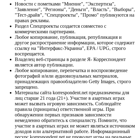
Новости с пометками "Мнение", "Экспертиза",
"Заявление", "Регионы", "Деньги", "Власть", "Выборы",
"Тест-драйв", "Спецпроекты", "Промо" публикуются на
правах рекламы.
Раздел Спецпроекты создается совместно с
коммерческими партнерами.
Любое копирование, публикация, републикация и
другое распространение информации, которое содержит
ссылку на "Интерфакс-Украина", EPA / UPG, строго
воспрещается.
Владелец веб-страницы в разделе Я- Корреспондент
является автор публикации.
Любое копирование, перепечатка и воспроизведение
фотографий и/или аудиовизуальных материалов,
принадлежащих правообладателю Getty Images, строго
запрещено.
Материалы сайта korrespondent.net предназначены для
лиц старше 21 года (21+). Участие в азартных играх
может вызвать игровую зависимость. Соблюдайте
правила (принципы) ответственной игры. При
обнаружении первых признаков зависимости
немедленно обратитесь к специалисту. Помните, что
участие в азартных играх не может являться источником
доходов или альтернативой работе. Информационный
ресурс korrespondent.net не проводит игры на реальные