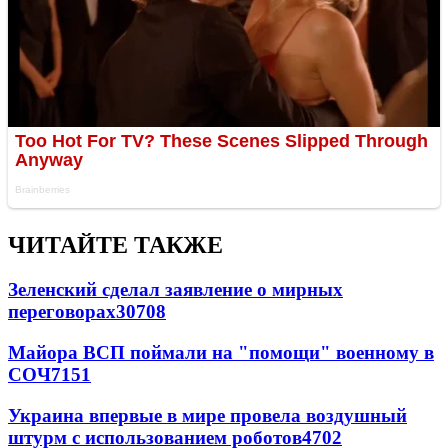
ЧИТАЙТЕ ТАКЖЕ
Зеленский сделал заявление о мирных
переговорах
30708
Майора ВСП поймали на "помощи" военному в
СОЧ
7151
Украина впервые в мире провела воздушный
штурм с использованием роботов
4702