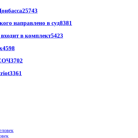
Донбасса
25743
кого направлено в суд
8381
 входит в комплект
5423
х
4598
 СОЧ
3702
riot
3361
овек