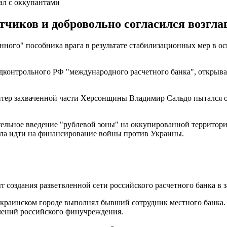
ал с оккупантами
тчиков и добровольно согласился возгла
нного" пособника врага в результате стабилизационных мер в 
контрольного РФ "международного расчетного банка", открыва
тер захваченной части Херсонщины Владимир Сальдо пытался об
ельное введение "рублевой зоны" на оккупированной территори
ыла идти на финансирование войны против Украины.
т создания разветвленной сети российского расчетного банка в
 украинском городе выполнял бывший сотрудник местного банка
елений российского финучреждения.