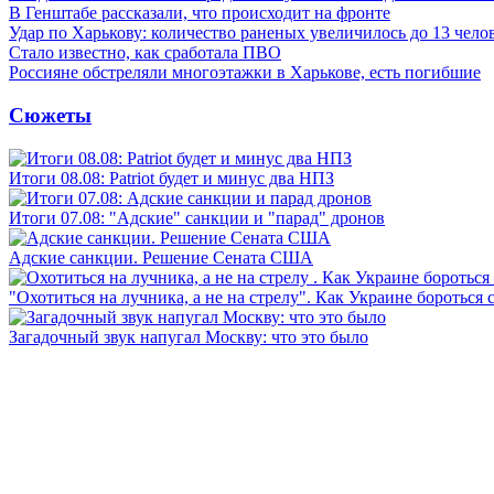
В Генштабе рассказали, что происходит на фронте
Удар по Харькову: количество раненых увеличилось до 13 чело
Стало известно, как сработала ПВО
Россияне обстреляли многоэтажки в Харькове, есть погибшие
Сюжеты
Итоги 08.08: Patriot будет и минус два НПЗ
Итоги 07.08: "Адские" санкции и "парад" дронов
Адские санкции. Решение Сената США
"Охотиться на лучника, а не на стрелу". Как Украине бороться 
Загадочный звук напугал Москву: что это было