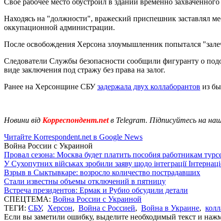
Свое рабочее место обустроил в здании временно захваченного
Находясь на "должности", вражеский приспешник заставлял ме
оккупационной администрации.
После освобождения Херсона злоумышленник попытался "залеч
Следователи Службы безопасности сообщили фигуранту о подозр
виде заключения под стражу без права на залог.
Ранее на Херсонщине СБУ
задержала двух коллаборантов
из бы
Новини від
Корреспондент.net
в Telegram. Підписуйтесь на на
Читайте Korrespondent.net в Google News
Война России с Украиной
Провал сезона: Москва будет платить пособия работникам тур
У Сухопутних військах зробили заяву щодо інтеграції Інтернац
Взрыв в Сыктывкаре: возросло количество пострадавших
Стали известны объемы отключений в пятницу
Встреча президентов: Ермак и Рубио обсудили детали
СПЕЦТЕМА:
Война России с Украиной
ТЕГИ:
СБУ
,
Херсон
,
Война с Россией
,
Война в Украине
,
колл
Если вы заметили ошибку, выделите необходимый текст и нажми