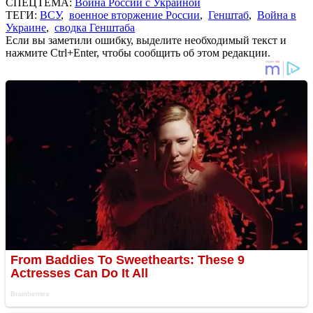
СПЕЦТЕМА:
Война России с Украиной
ТЕГИ:
ВСУ
,
военное вторжение России
,
Генштаб
,
Война в
Украине
,
сводка Генштаба
Если вы заметили ошибку, выделите необходимый текст и
нажмите Ctrl+Enter, чтобы сообщить об этом редакции.