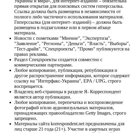
Украины и мира», для интернет-изданий – обязательна
прямая открытая для поисковых систем гиперссылка.
Ссылка должна быть размещена в независимости от
полного либо частичного использования материалов.
Гиперссылка (для интернет- изданий) – должна быть
размещена в подзаголовке или в первом абзаце
материала.
Новости с пометками "Мнение", "Экспертиза",
"Заявление", "Регионы", "Деньги", "Власть", "Выборы",
"Тест-драйв", "Спецпроекты", "Промо" публикуются на
правах рекламы.
Раздел Спецпроекты создается совместно с
коммерческими партнерами.
Любое копирование, публикация, републикация и
другое распространение информации, которое содержит
ссылку на "Интерфакс-Украина", EPA / UPG, строго
воспрещается.
Владелец веб-страницы в разделе Я- Корреспондент
является автор публикации.
Любое копирование, перепечатка и воспроизведение
фотографий и/или аудиовизуальных материалов,
принадлежащих правообладателю Getty Images, строго
запрещено.
Материалы сайта korrespondent.net предназначены для
лиц старше 21 года (21+). Участие в азартных играх