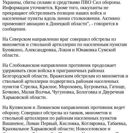
Украины, сбиты силами и средствами ПВО Сил обороны.
Информация уточняется. Кроме того, оккупанты не
прекращают обстреливать позиции наших войск и
населенные пункты вдоль линии столкновения. Активно
применяют авиацию в Донецкой области", - говорится в
сообщении.
На Северском направлении враг совершил обстрелы из
минометов и ствольной артиллерии по населенным пунктам
Бунякино, Александровка, Локня и Юнаковка Сумской
области.
На Слобожанском направлении противник продолжает
удерживать свои войска в приграничных районах
Белгородской области. Вражеским обстрелам из минометов и
ствольной артиллерии подверглись районам населенных
пунктов Стрелка, Красное, Мороховец, Бугроватка, Гатище,
Бочково, Малая Волчья, Чугуновка, Бологовка и Двуречная
Харьковской области.
На Купянском и Лиманском направлениях противник ведет
оборону. Совершил обстрелы из танков, минометов и
ствольной артиллерии по районам населенных пунктов
Вишневое, Лиман Первый, Кисловка, Котляровка, Табаевка,
Крахмальное Харьковской области; Новоселовское и