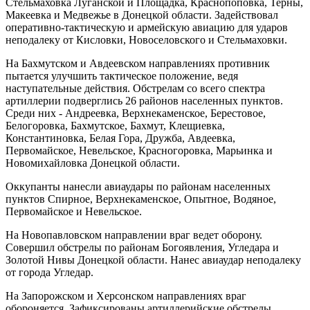
Стельмаховка Луганской и Площадка, Краснопоповка, Терны,
Макеевка и Медвежье в Донецкой области. Задействовал
оперативно-тактическую и армейскую авиацию для ударов
неподалеку от Кисловки, Новоселовского и Стельмаховки.
На Бахмутском и Авдеевском направлениях противник
пытается улучшить тактическое положение, ведя
наступательные действия. Обстрелам со всего спектра
артиллерии подверглись 26 районов населенных пунктов.
Среди них - Андреевка, Верхнекаменское, Берестовое,
Белогоровка, Бахмутское, Бахмут, Клещиевка,
Константиновка, Белая Гора, Дружба, Авдеевка,
Первомайское, Невельское, Красногоровка, Марьинка и
Новомихайловка Донецкой области.
Оккупанты нанесли авиаудары по районам населенных
пунктов Спирное, Верхнекаменское, Опытное, Водяное,
Первомайское и Невельское.
На Новопавловском направлении враг ведет оборону.
Совершил обстрелы по районам Богоявления, Угледара и
Золотой Нивы Донецкой области. Нанес авиаудар неподалеку
от города Угледар.
На Запорожском и Херсонском направлениях враг
обороняется. Зафиксированы артиллерийские обстрелы