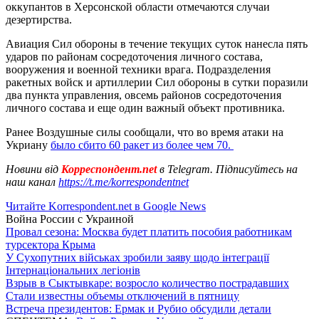
оккупантов в Херсонской области отмечаются случаи
дезертирства.
Авиация Сил обороны в течение текущих суток нанесла пять
ударов по районам сосредоточения личного состава,
вооружения и военной техники врага. Подразделения
ракетных войск и артиллерии Сил обороны в сутки поразили
два пункта управления, овсемь районов сосредоточения
личного состава и еще один важный объект противника.
Ранее Воздушные силы сообщали, что во время атаки на
Укриану
было сбито 60 ракет из более чем 70.
Новини від
Корреспондент.net
в Telegram. Підписуйтесь на
наш канал
https://t.me/korrespondentnet
Читайте Korrespondent.net в Google News
Война России с Украиной
Провал сезона: Москва будет платить пособия работникам
турсектора Крыма
У Сухопутних військах зробили заяву щодо інтеграції
Інтернаціональних легіонів
Взрыв в Сыктывкаре: возросло количество пострадавших
Стали известны объемы отключений в пятницу
Встреча президентов: Ермак и Рубио обсудили детали