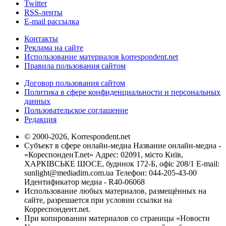
Twitter
RSS-ленты
E-mail рассылка
Контакты
Реклама на сайте
Использование материалов korrespondent.net
Правила пользования сайтом
Договор пользования сайтом
Политика в сфере конфиденциальности и персональных
данных
Пользовательское соглашение
Редакция
© 2000-2026, Korrespondent.net
Субъект в сфере онлайн-медиа Название онлайн-медиа -
«КореспонденТ.net» Адрес: 02091, місто Київ,
ХАРКІВСЬКЕ ШОСЕ, будинок 172-Б, офіс 208/1 E-mail:
sunlight@mediadim.com.ua
Телефон: 044-205-43-00
Идентификатор медиа - R40-06068
Использование любых материалов, размещённых на
сайте, разрешается при условии ссылки на
Корреспондент.net.
При копировании материалов со страницы «Новости