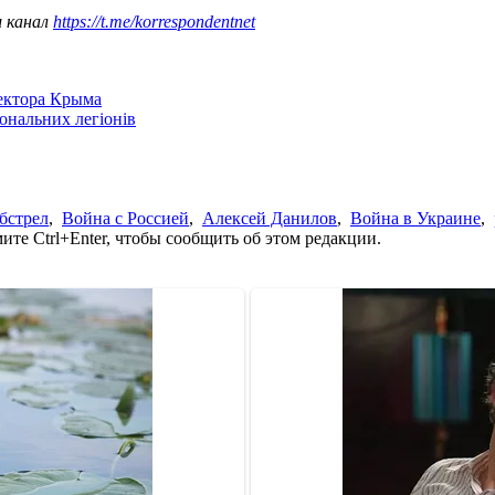
ш канал
https://t.me/korrespondentnet
сектора Крыма
іональних легіонів
бстрел
,
Война с Россией
,
Алексей Данилов
,
Война в Украине
,
те Ctrl+Enter, чтобы сообщить об этом редакции.