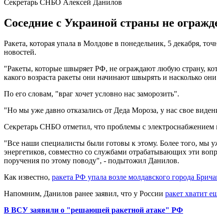
Секретарь СНБО Алексей Данилов
Соседние с Украиной страны не огражд
Ракета, которая упала в Молдове в понедельник, 5 декабря, т
новостей.
"Ракеты, которые швыряет РФ, не ограждают любую страну, ко
какого возраста ракеты они начинают швырять и насколько они 
По его словам, "враг хочет условно нас заморозить".
"Но мы уже давно отказались от Деда Мороза, у нас свое виден
Секретарь СНБО отметил, что проблемы с электроснабжением м
"Все наши специалисты были готовы к этому. Более того, мы уж
энергетиков, совместно со службами отрабатывающих эти вопр
поручения по этому поводу", - подытожил Данилов.
Как известно,
ракета РФ упала возле молдавского города Брич
Напомним, Данилов ранее заявил, что у России
ракет хватит ещ
В ВСУ заявили о "решающей ракетной атаке" РФ