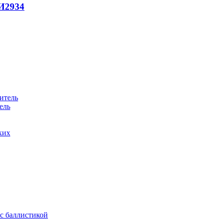
И
2934
ель
ких