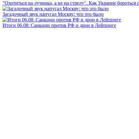
"Охотиться на лучника, а не на стрелу". Как Украине бороться 
Загадочный звук напугал Москву: что это было
Итоги 06.08: Санкции против РФ и дрон в Лейпциге