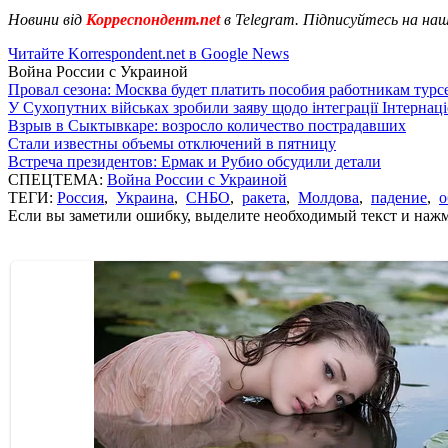
Новини від
Корреспондент.net
в Telegram. Підписуйтесь на на
Читайте Korrespondent.net в Google News
Война России с Украиной
Провал сезона: Москва будет платить пособия работникам тур
У Сухопутних військах зробили заяву щодо інтеграції Інтернац
Взрыв в Сыктывкаре: возросло количество пострадавших
Стали известны объемы отключений в пятницу
Встреча президентов: Ермак и Рубио обсудили детали
СПЕЦТЕМА:
Война России с Украиной
ТЕГИ:
Россия
,
Украина
,
СНБО
,
ракета
,
Молдова
,
падение
,
о
Если вы заметили ошибку, выделите необходимый текст и нажми