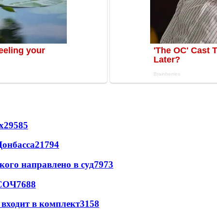
х
29585
Донбасса
21794
кого направлено в суд
7973
 СОЧ
7688
 входит в комплект
3158