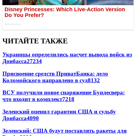
ЧИТАЙТЕ ТАКЖЕ
Украинцы определились насчет вывода войск из
Донбасса
27234
Присвоение средств ПриватБанка: дело
Коломойского направлено в суд
8132
ВСУ получили новое снаряжение Бундесвера:
что входит в комплект
7218
Зеленский оценил гарантии США и судьбу
Донбасса
4090
Зеленский: США будут поставлять ракеты для