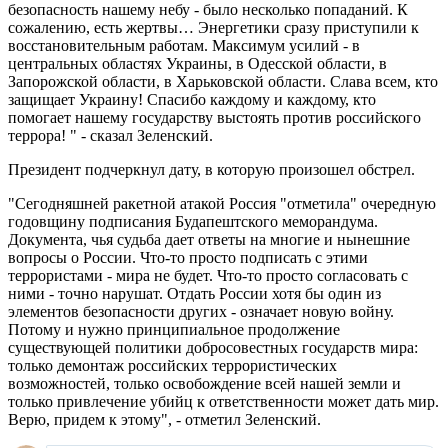
безопасность нашему небу - было несколько попаданий. К
сожалению, есть жертвы… Энергетики сразу приступили к
восстановительным работам. Максимум усилий - в
центральных областях Украины, в Одесской области, в
Запорожской области, в Харьковской области. Слава всем, кто
защищает Украину! Спасибо каждому и каждому, кто
помогает нашему государству выстоять против российского
террора! " - сказал Зеленский.
Президент подчеркнул дату, в которую произошел обстрел.
"Сегодняшней ракетной атакой Россия "отметила" очередную
годовщину подписания Будапештского меморандума.
Документа, чья судьба дает ответы на многие и нынешние
вопросы о России. Что-то просто подписать с этими
террористами - мира не будет. Что-то просто согласовать с
ними - точно нарушат. Отдать России хотя бы один из
элементов безопасности других - означает новую войну.
Потому и нужно принципиальное продолжение
существующей политики добросовестных государств мира:
только демонтаж российских террористических
возможностей, только освобождение всей нашей земли и
только привлечение убийц к ответственности может дать мир.
Верю, придем к этому", - отметил Зеленский.