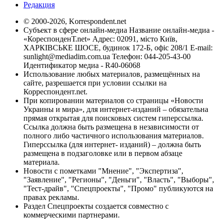
Редакция
© 2000-2026, Korrespondent.net
Субъект в сфере онлайн-медиа Название онлайн-медиа -
«КореспонденТ.net» Адрес: 02091, місто Київ,
ХАРКІВСЬКЕ ШОСЕ, будинок 172-Б, офіс 208/1 E-mail:
sunlight@mediadim.com.ua
Телефон: 044-205-43-00
Идентификатор медиа - R40-06068
Использование любых материалов, размещённых на
сайте, разрешается при условии ссылки на
Корреспондент.net.
При копировании материалов со страницы «Новости
Украины и мира», для интернет-изданий – обязательна
прямая открытая для поисковых систем гиперссылка.
Ссылка должна быть размещена в независимости от
полного либо частичного использования материалов.
Гиперссылка (для интернет- изданий) – должна быть
размещена в подзаголовке или в первом абзаце
материала.
Новости с пометками "Мнение", "Экспертиза",
"Заявление", "Регионы", "Деньги", "Власть", "Выборы",
"Тест-драйв", "Спецпроекты", "Промо" публикуются на
правах рекламы.
Раздел Спецпроекты создается совместно с
коммерческими партнерами.