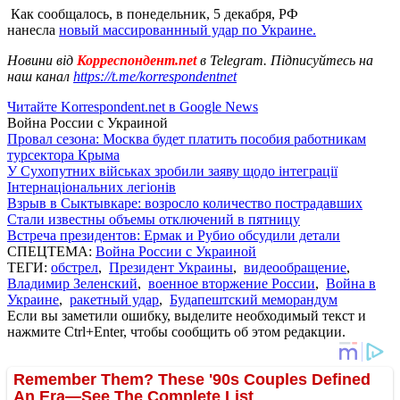
Как сообщалось, в понедельник, 5 декабря, РФ
нанесла
новый массированнный удар по Украине.
Новини від
Корреспондент.net
в Telegram. Підписуйтесь на
наш канал
https://t.me/korrespondentnet
Читайте Korrespondent.net в Google News
Война России с Украиной
Провал сезона: Москва будет платить пособия работникам
турсектора Крыма
У Сухопутних військах зробили заяву щодо інтеграції
Інтернаціональних легіонів
Взрыв в Сыктывкаре: возросло количество пострадавших
Стали известны объемы отключений в пятницу
Встреча президентов: Ермак и Рубио обсудили детали
СПЕЦТЕМА:
Война России с Украиной
ТЕГИ:
обстрел
,
Президент Украины
,
видеообращение
,
Владимир Зеленский
,
военное вторжение России
,
Война в
Украине
,
ракетный удар
,
Будапештский меморандум
Если вы заметили ошибку, выделите необходимый текст и
нажмите Ctrl+Enter, чтобы сообщить об этом редакции.