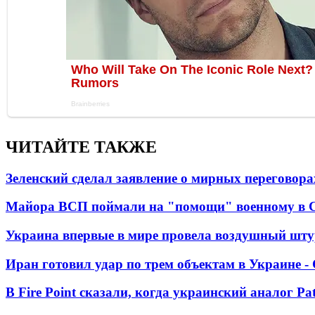
ЧИТАЙТЕ ТАКЖЕ
Зеленский сделал заявление о мирных переговора
Майора ВСП поймали на "помощи" военному в
Украина впервые в мире провела воздушный шту
Иран готовил удар по трем объектам в Украине 
В Fire Point сказали, когда украинский аналог Pa