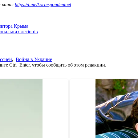
ш канал
https://t.me/korrespondentnet
сектора Крыма
іональних легіонів
оссией
,
Война в Украине
те Ctrl+Enter, чтобы сообщить об этом редакции.