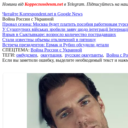
Новини від
Корреспондент.net
в Telegram. Підписуйтесь на на
Читайте Korrespondent.net в Google News
Война России с Украиной
Провал сезона: Москва будет платить пособия работникам тур
У Сухопутних військах зробили заяву щодо інтеграції Інтернац
Взрыв в Сыктывкаре: возросло количество пострадавших
Стали известны объемы отключений в пятницу
Встреча президентов: Ермак и Рубио обсудили детали
СПЕЦТЕМА:
Война России с Украиной
ТЕГИ:
омбудсмен
,
оккупация
,
русские оккупанты
,
Война с Р
Если вы заметили ошибку, выделите необходимый текст и нажми