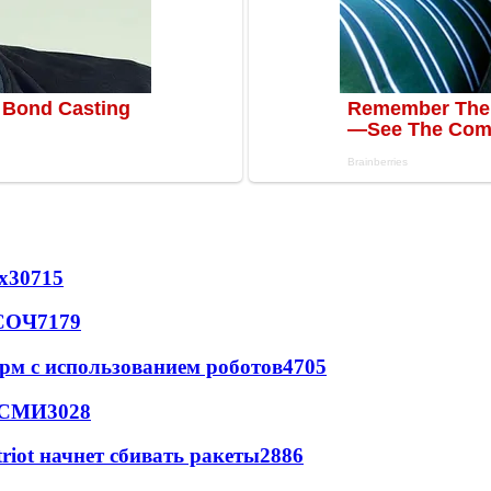
х
30715
 СОЧ
7179
рм с использованием роботов
4705
- СМИ
3028
triot начнет сбивать ракеты
2886