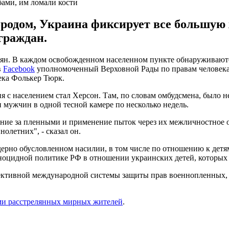
ами, им ломали кости
одом, Украина фиксирует все большую 
граждан.
иян. В каждом освобожденном населенном пункте обнаруживают
в
Facebook
уполномоченный Верховной Рады по правам человека 
ека Фолькер Тюрк.
я с населением стал Херсон. Там, по словам омбудсмена, было н
мужчин в одной тесной камере по несколько недель.
ие за пленными и применение пыток через их межличностное об
летних", - сказал он.
дерно обусловленном насилии, в том числе по отношению к детям
ноцидной политике РФ в отношении украинских детей, которых
фективной международной системы защиты прав военнопленных,
ми расстрелянных мирных жителей
.