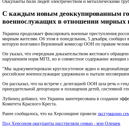
Оккупанты били людей электричеством и металлическими труб
С каждым новым деоккупированным гор
военнослужащих в отношении мирных 
Украина продолжает фиксировать военные преступления росс
мирным жителям. Об этом в понедельник, 5 декабря, сообщил 
которую возглавил Верховный комиссар ООН по правам челов
Он указал, что очередным доказательством жестокого обращени
нарушением норм МГП, но и совместное содержание женщин и 
"Мы задокументировали круглосуточное аудио и видеонаблюден
российские военнослужащие удерживали и пытали несовершенно
Он рассказал, что на встрече с делегацией ООН шла речь о ген
принудительной депортации и похищения детей, системной ге
Лубинец добавил, что Украина заинтересована в создании эф
Комитета Красного Креста.
Ранее сообщалось, что на Херсонщине провели
эксгумацию се
Под Херсоном оккупанты расстреляли семью - мэр Олешек