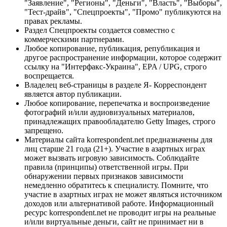
"Заявление", "Регионы", "Деньги", "Власть", "Выборы",
"Тест-драйв", "Спецпроекты", "Промо" публикуются на
правах рекламы.
Раздел Спецпроекты создается совместно с
коммерческими партнерами.
Любое копирование, публикация, републикация и
другое распространение информации, которое содержит
ссылку на "Интерфакс-Украина", EPA / UPG, строго
воспрещается.
Владелец веб-страницы в разделе Я- Корреспондент
является автор публикации.
Любое копирование, перепечатка и воспроизведение
фотографий и/или аудиовизуальных материалов,
принадлежащих правообладателю Getty Images, строго
запрещено.
Материалы сайта korrespondent.net предназначены для
лиц старше 21 года (21+). Участие в азартных играх
может вызвать игровую зависимость. Соблюдайте
правила (принципы) ответственной игры. При
обнаружении первых признаков зависимости
немедленно обратитесь к специалисту. Помните, что
участие в азартных играх не может являться источником
доходов или альтернативой работе. Информационный
ресурс korrespondent.net не проводит игры на реальные
и/или виртуальные деньги, сайт не принимает ни в