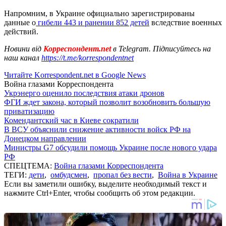
Напромним, в Украине официально зарегистрированы
данные о
гибели 443 и ранении 852 детей
вследствие военных
действий.
Новини від
Корреспондент.net
в Telegram. Підписуйтесь на
наш канал
https://t.me/korrespondentnet
Читайте Korrespondent.net в Google News
Война глазами Корреспондента
Укрэнерго оценило последствия атаки дронов
ФГИ ждет закона, который позволит возобновить большую
приватизацию
Комендантский час в Киеве сократили
В ВСУ объяснили снижение активности войск РФ на
Донецком направлении
Министры G7 обсудили помощь Украине после нового удара
РФ
СПЕЦТЕМА:
Война глазами Корреспондента
ТЕГИ:
дети
,
омбудсмен
,
пропал без вести
,
Война в Украине
Если вы заметили ошибку, выделите необходимый текст и
нажмите Ctrl+Enter, чтобы сообщить об этом редакции.