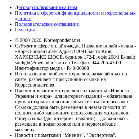
Договор пользования сайтом
Политика в сфере конфиденциальности и персональных
данных
Пользовательское соглашение
Редакция
© 2000-2026, Korrespondent.net
Субъект в сфере онлайн-медиа Название онлайн-медиа -
«КореспонденТ.net» Адрес: 02091, місто Київ,
ХАРКІВСЬКЕ ШОСЕ, будинок 172-Б, офіс 208/1 E-mail:
sunlight@mediadim.com.ua
Телефон: 044-205-43-00
Идентификатор медиа - R40-06068
Использование любых материалов, размещённых на
сайте, разрешается при условии ссылки на
Корреспондент.net.
При копировании материалов со страницы «Новости
Украины и мира», для интернет-изданий – обязательна
прямая открытая для поисковых систем гиперссылка.
Ссылка должна быть размещена в независимости от
полного либо частичного использования материалов.
Гиперссылка (для интернет- изданий) – должна быть
размещена в подзаголовке или в первом абзаце
материала.
Новости с пометками "Мнение", "Экспертиза",