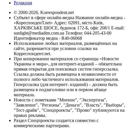
Редакция
© 2000-2026, Korrespondent.net
Субъект в сфере онлайн-медиа Название онлайн-медиа -
«КореспонденТ.net» Адрес: 02091, місто Київ,
ХАРКІВСЬКЕ ШОСЕ, будинок 172-Б, офіс 208/1 E-mail:
sunlight@mediadim.com.ua
Телефон: 044-205-43-00
Идентификатор медиа - R40-06068
Использование любых материалов, размещённых на
сайте, разрешается при условии ссылки на
Корреспондент.net.
При копировании материалов со страницы «Новости
Украины и мира», для интернет-изданий – обязательна
прямая открытая для поисковых систем гиперссылка.
Ссылка должна быть размещена в независимости от
полного либо частичного использования материалов.
Гиперссылка (для интернет- изданий) – должна быть
размещена в подзаголовке или в первом абзаце
материала.
Новости с пометками "Мнение", "Экспертиза",
"Заявление", "Регионы", "Деньги", "Власть", "Выборы",
"Тест-драйв", "Спецпроекты", "Промо" публикуются на
правах рекламы.
Раздел Спецпроекты создается совместно с
коммерческими партнерами.