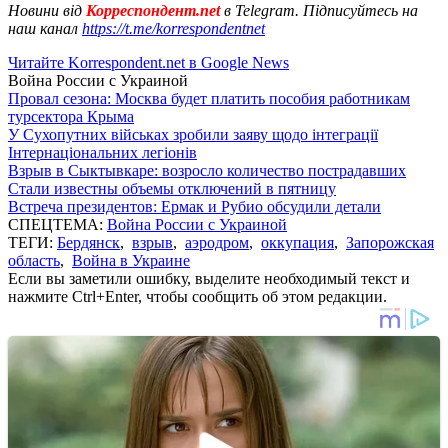
Новини від
Корреспондент.net
в Telegram. Підписуйтесь на
наш канал
https://t.me/korrespondentnet
Читайте Korrespondent.net в Google News
Война России с Украиной
Провал сезона: Москва будет платить пособия работникам
турсектора Крыма
У Сухопутних військах зробили заяву щодо інтеграції
Інтернаціональних легіонів
Взрыв в Сыктывкаре: возросло количество пострадавших
Стали известны объемы отключений в пятницу
Встреча президентов: Ермак и Рубио обсудили детали
СПЕЦТЕМА:
Война России с Украиной
ТЕГИ:
Бердянск
,
взрыв
,
аэродром
,
оккупация
,
Запорожская
область
,
Война в Украине
Если вы заметили ошибку, выделите необходимый текст и
нажмите Ctrl+Enter, чтобы сообщить об этом редакции.