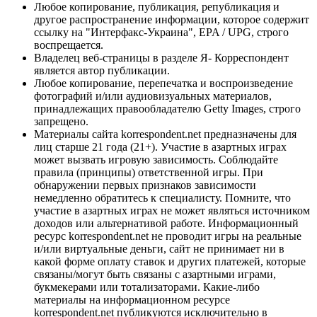
Любое копирование, публикация, републикация и
другое распространение информации, которое содержит
ссылку на "Интерфакс-Украина", EPA / UPG, строго
воспрещается.
Владелец веб-страницы в разделе Я- Корреспондент
является автор публикации.
Любое копирование, перепечатка и воспроизведение
фотографий и/или аудиовизуальных материалов,
принадлежащих правообладателю Getty Images, строго
запрещено.
Материалы сайта korrespondent.net предназначены для
лиц старше 21 года (21+). Участие в азартных играх
может вызвать игровую зависимость. Соблюдайте
правила (принципы) ответственной игры. При
обнаружении первых признаков зависимости
немедленно обратитесь к специалисту. Помните, что
участие в азартных играх не может являться источником
доходов или альтернативой работе. Информационный
ресурс korrespondent.net не проводит игры на реальные
и/или виртуальные деньги, сайт не принимает ни в
какой форме оплату ставок и других платежей, которые
связаны/могут быть связаны с азартными играми,
букмекерами или тотализаторами. Какие-либо
материалы на информационном ресурсе
korrespondent.net публикуются исключительно в