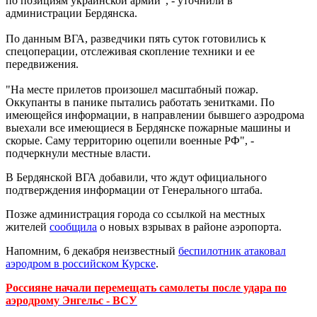
по позициям украинской армии", - уточнили в
администрации Бердянска.
По данным ВГА, разведчики пять суток готовились к
спецоперации, отслеживая скопление техники и ее
передвижения.
"На месте прилетов произошел масштабный пожар.
Оккупанты в панике пытались работать зенитками. По
имеющейся информации, в направлении бывшего аэродрома
выехали все имеющиеся в Бердянске пожарные машины и
скорые. Саму территорию оцепили военные РФ", -
подчеркнули местные власти.
В Бердянской ВГА добавили, что ждут официального
подтверждения информации от Генерального штаба.
Позже администрация города со ссылкой на местных
жителей
сообщила
о новых взрывах в районе аэропорта.
Напомним, 6 декабря неизвестный
беспилотник атаковал
аэродром в российском Курске
.
Россияне начали перемещать самолеты после удара по
аэродрому Энгельс - ВСУ