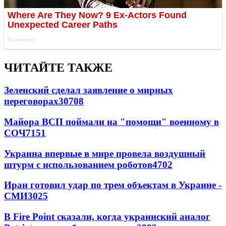
ЧИТАЙТЕ ТАКЖЕ
Зеленский сделал заявление о мирных
переговорах
30708
Майора ВСП поймали на "помощи" военному в
СОЧ
7151
Украина впервые в мире провела воздушный
штурм с использованием роботов
4702
Иран готовил удар по трем объектам в Украине -
СМИ
3025
В Fire Point сказали, когда украинский аналог