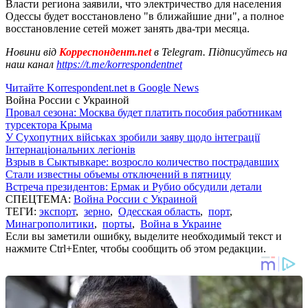
Власти региона заявили, что электричество для населения
Одессы будет восстановлено "в ближайшие дни", а полное
восстановление сетей может занять два-три месяца.
Новини від
Корреспондент.net
в Telegram. Підписуйтесь на
наш канал
https://t.me/korrespondentnet
Читайте Korrespondent.net в Google News
Война России с Украиной
Провал сезона: Москва будет платить пособия работникам
турсектора Крыма
У Сухопутних військах зробили заяву щодо інтеграції
Інтернаціональних легіонів
Взрыв в Сыктывкаре: возросло количество пострадавших
Стали известны объемы отключений в пятницу
Встреча президентов: Ермак и Рубио обсудили детали
СПЕЦТЕМА:
Война России с Украиной
ТЕГИ:
экспорт
,
зерно
,
Одесская область
,
порт
,
Минагрополитики
,
порты
,
Война в Украине
Если вы заметили ошибку, выделите необходимый текст и
нажмите Ctrl+Enter, чтобы сообщить об этом редакции.