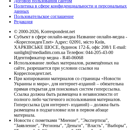
Договор пользования сайтом
Политика в сфере конфиденциальности и персональных
данных
Пользовательское соглашение
Редакция
© 2000-2026, Korrespondent.net
Субъект в сфере онлайн-медиа Название онлайн-медиа -
«КореспонденТ.net» Адрес: 02091, місто Київ,
ХАРКІВСЬКЕ ШОСЕ, будинок 172-Б, офіс 208/1 E-mail:
sunlight@mediadim.com.ua
Телефон: 044-205-43-00
Идентификатор медиа - R40-06068
Использование любых материалов, размещённых на
сайте, разрешается при условии ссылки на
Корреспондент.net.
При копировании материалов со страницы «Новости
Украины и мира», для интернет-изданий – обязательна
прямая открытая для поисковых систем гиперссылка.
Ссылка должна быть размещена в независимости от
полного либо частичного использования материалов.
Гиперссылка (для интернет- изданий) – должна быть
размещена в подзаголовке или в первом абзаце
материала.
Новости с пометками "Мнение", "Экспертиза",
"Заявление", "Регионы", "Деньги", "Власть", "Выборы",