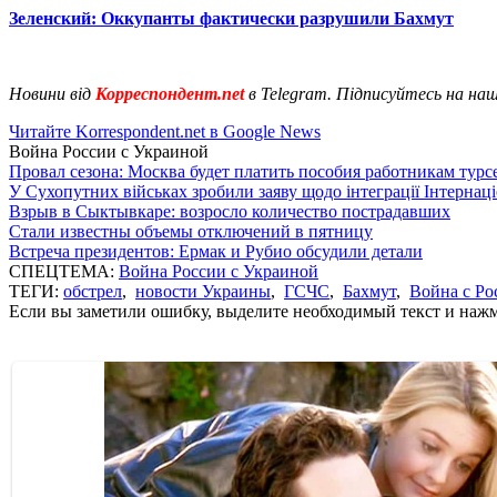
Зеленский: Оккупанты фактически разрушили Бахмут
Новини від
Корреспондент.net
в Telegram. Підписуйтесь на на
Читайте Korrespondent.net в Google News
Война России с Украиной
Провал сезона: Москва будет платить пособия работникам тур
У Сухопутних військах зробили заяву щодо інтеграції Інтернац
Взрыв в Сыктывкаре: возросло количество пострадавших
Стали известны объемы отключений в пятницу
Встреча президентов: Ермак и Рубио обсудили детали
СПЕЦТЕМА:
Война России с Украиной
ТЕГИ:
обстрел
,
новости Украины
,
ГСЧС
,
Бахмут
,
Война с Ро
Если вы заметили ошибку, выделите необходимый текст и нажми