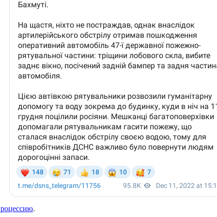
процессию
.