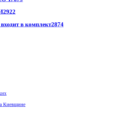
И
2922
 входит в комплект
2874
ких
на Киевщине