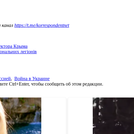
ш канал
https://t.me/korrespondentnet
сектора Крыма
іональних легіонів
ссией
,
Война в Украине
те Ctrl+Enter, чтобы сообщить об этом редакции.