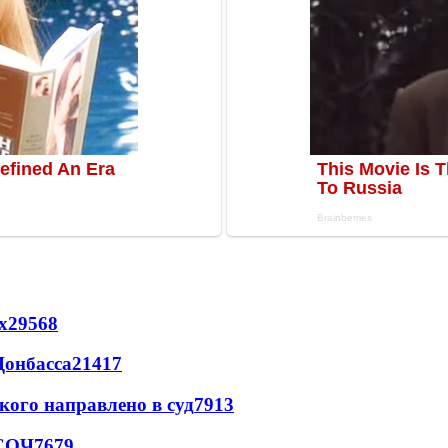
х
29568
Донбасса
21417
кого направлено в суд
7913
 СОЧ
7679