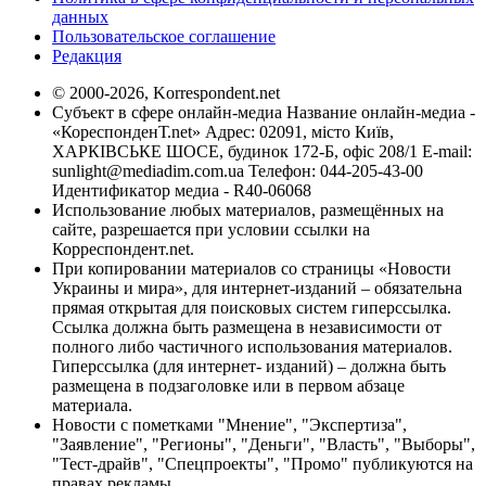
данных
Пользовательское соглашение
Редакция
© 2000-2026, Korrespondent.net
Субъект в сфере онлайн-медиа Название онлайн-медиа -
«КореспонденТ.net» Адрес: 02091, місто Київ,
ХАРКІВСЬКЕ ШОСЕ, будинок 172-Б, офіс 208/1 E-mail:
sunlight@mediadim.com.ua
Телефон: 044-205-43-00
Идентификатор медиа - R40-06068
Использование любых материалов, размещённых на
сайте, разрешается при условии ссылки на
Корреспондент.net.
При копировании материалов со страницы «Новости
Украины и мира», для интернет-изданий – обязательна
прямая открытая для поисковых систем гиперссылка.
Ссылка должна быть размещена в независимости от
полного либо частичного использования материалов.
Гиперссылка (для интернет- изданий) – должна быть
размещена в подзаголовке или в первом абзаце
материала.
Новости с пометками "Мнение", "Экспертиза",
"Заявление", "Регионы", "Деньги", "Власть", "Выборы",
"Тест-драйв", "Спецпроекты", "Промо" публикуются на
правах рекламы.