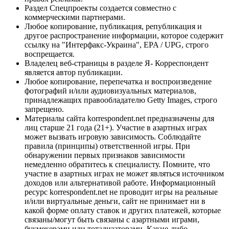
Раздел Спецпроекты создается совместно с
коммерческими партнерами.
Любое копирование, публикация, републикация и
другое распространение информации, которое содержит
ссылку на "Интерфакс-Украина", EPA / UPG, строго
воспрещается.
Владелец веб-страницы в разделе Я- Корреспондент
является автор публикации.
Любое копирование, перепечатка и воспроизведение
фотографий и/или аудиовизуальных материалов,
принадлежащих правообладателю Getty Images, строго
запрещено.
Материалы сайта korrespondent.net предназначены для
лиц старше 21 года (21+). Участие в азартных играх
может вызвать игровую зависимость. Соблюдайте
правила (принципы) ответственной игры. При
обнаружении первых признаков зависимости
немедленно обратитесь к специалисту. Помните, что
участие в азартных играх не может являться источником
доходов или альтернативой работе. Информационный
ресурс korrespondent.net не проводит игры на реальные
и/или виртуальные деньги, сайт не принимает ни в
какой форме оплату ставок и других платежей, которые
связаны/могут быть связаны с азартными играми,
букмекерами или тотализаторами. Какие-либо