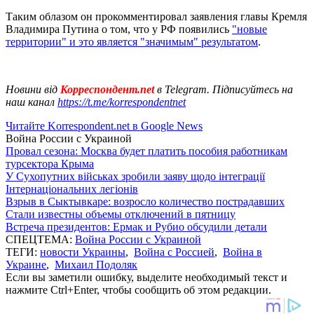
Таким облазом он прокомментировал заявления главы Кремля
Владимира Путина о том, что у РФ появились
"новые
территории" и это является "значимым" результатом
.
Новини від
Корреспондент.net
в Telegram. Підписуйтесь на
наш канал
https://t.me/korrespondentnet
Читайте Korrespondent.net в Google News
Война России с Украиной
Провал сезона: Москва будет платить пособия работникам
турсектора Крыма
У Сухопутних військах зробили заяву щодо інтеграції
Інтернаціональних легіонів
Взрыв в Сыктывкаре: возросло количество пострадавших
Стали известны объемы отключений в пятницу
Встреча президентов: Ермак и Рубио обсудили детали
СПЕЦТЕМА:
Война России с Украиной
ТЕГИ:
новости Украины
,
Война с Россией
,
Война в
Украине
,
Михаил Подоляк
Если вы заметили ошибку, выделите необходимый текст и
нажмите Ctrl+Enter, чтобы сообщить об этом редакции.