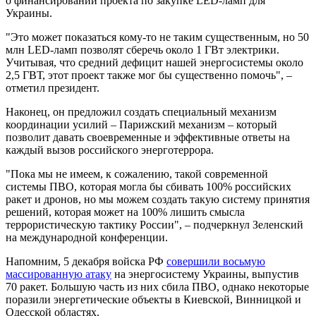
о финансировании проекта по закупке LED-ламп для
Украины.
"Это может показаться кому-то не таким существенным, но 50
млн LED-ламп позволят сберечь около 1 ГВт электрики.
Учитывая, что средний дефицит нашей энергосистемы около
2,5 ГВТ, этот проект также мог бы существенно помочь", –
отметил президент.
Наконец, он предложил создать специальный механизм
координации усилий – Парижский механизм – который
позволит давать своевременные и эффективные ответы на
каждый вызов российского энерготеррора.
"Пока мы не имеем, к сожалению, такой современной
системы ПВО, которая могла бы сбивать 100% российских
ракет и дронов, но мы можем создать такую систему принятия
решений, которая может на 100% лишить смысла
террористическую тактику России", – подчеркнул Зеленский
на международной конференции.
Напомним, 5 декабря войска РФ
совершили восьмую
массированную атаку
на энергосистему Украины, выпустив
70 ракет. Большую часть из них сбила ПВО, однако некоторые
поразили энергетические объекты в Киевской, Винницкой и
Одесской областях.