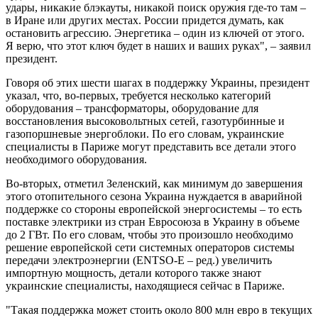
удары, никакие блэкауты, никакой поиск оружия где-то там –
в Иране или других местах. России придется думать, как
остановить агрессию. Энергетика – один из ключей от этого.
Я верю, что этот ключ будет в наших и ваших руках", – заявил
президент.
Говоря об этих шести шагах в поддержку Украины, президент
указал, что, во-первых, требуется несколько категорий
оборудования – трансформаторы, оборудование для
восстановления высоковольтных сетей, газотурбинные и
газопоршневые энергоблоки. По его словам, украинские
специалисты в Париже могут представить все детали этого
необходимого оборудования.
Во-вторых, отметил Зеленский, как минимум до завершения
этого отопительного сезона Украина нуждается в аварийной
поддержке со стороны европейской энергосистемы – то есть
поставке электрики из стран Евросоюза в Украину в объеме
до 2 ГВт. По его словам, чтобы это произошло необходимо
решение европейской сети системных операторов системы
передачи электроэнергии (ENTSO-E – ред.) увеличить
импортную мощность, детали которого также знают
украинские специалисты, находящиеся сейчас в Париже.
"Такая поддержка может стоить около 800 млн евро в текущих