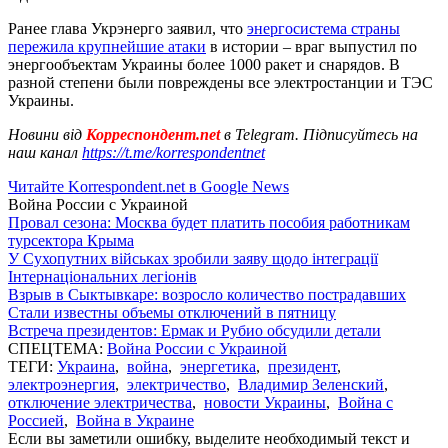
Ранее глава Укрэнерго заявил, что
энергосистема страны
пережила крупнейшие атаки
в истории – враг выпустил по
энергообъектам Украины более 1000 ракет и снарядов. В
разной степени были повреждены все электростанции и ТЭС
Украины.
Новини від
Корреспондент.net
в Telegram. Підписуйтесь на
наш канал
https://t.me/korrespondentnet
Читайте Korrespondent.net в Google News
Война России с Украиной
Провал сезона: Москва будет платить пособия работникам
турсектора Крыма
У Сухопутних військах зробили заяву щодо інтеграції
Інтернаціональних легіонів
Взрыв в Сыктывкаре: возросло количество пострадавших
Стали известны объемы отключений в пятницу
Встреча президентов: Ермак и Рубио обсудили детали
СПЕЦТЕМА:
Война России с Украиной
ТЕГИ:
Украина
,
война
,
энергетика
,
президент
,
электроэнергия
,
электричество
,
Владимир Зеленский
,
отключение электричества
,
новости Украины
,
Война с
Россией
,
Война в Украине
Если вы заметили ошибку, выделите необходимый текст и