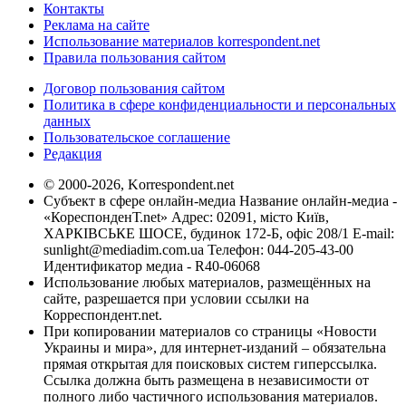
Контакты
Реклама на сайте
Использование материалов korrespondent.net
Правила пользования сайтом
Договор пользования сайтом
Политика в сфере конфиденциальности и персональных
данных
Пользовательское соглашение
Редакция
© 2000-2026, Korrespondent.net
Субъект в сфере онлайн-медиа Название онлайн-медиа -
«КореспонденТ.net» Адрес: 02091, місто Київ,
ХАРКІВСЬКЕ ШОСЕ, будинок 172-Б, офіс 208/1 E-mail:
sunlight@mediadim.com.ua
Телефон: 044-205-43-00
Идентификатор медиа - R40-06068
Использование любых материалов, размещённых на
сайте, разрешается при условии ссылки на
Корреспондент.net.
При копировании материалов со страницы «Новости
Украины и мира», для интернет-изданий – обязательна
прямая открытая для поисковых систем гиперссылка.
Ссылка должна быть размещена в независимости от
полного либо частичного использования материалов.