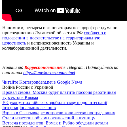
Напомним, четырем организаторам псевдореферендума по
присоединению Луганской области к РФ
сообщено о
подозрении в посягательстве на территориальную
целостность
и неприкосновенность Украины и
коллаборационной деятельности.
Новини від
Корреспондент.net
в Telegram. Підписуйтесь на
наш канал
https://t.me/korrespondentnet
Читайте Korrespondent.net в Google News
Война России с Украиной
Провал сезона: Москва будет платить пособия работникам
турсектора Крыма
У Сухопутних військах зробили заяву щодо інтеграції
Інтернаціональних легіонів
Взрыв в Сыктывкаре: возросло количество пострадавших
Стали известны объемы отключений в пятницу
Встреча президентов: Ермак и Рубио обсудили детали