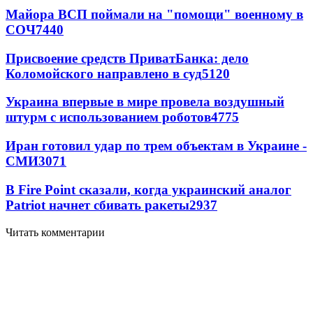
Майора ВСП поймали на "помощи" военному в
СОЧ
7440
Присвоение средств ПриватБанка: дело
Коломойского направлено в суд
5120
Украина впервые в мире провела воздушный
штурм с использованием роботов
4775
Иран готовил удар по трем объектам в Украине -
СМИ
3071
В Fire Point сказали, когда украинский аналог
Patriot начнет сбивать ракеты
2937
Читать комментарии