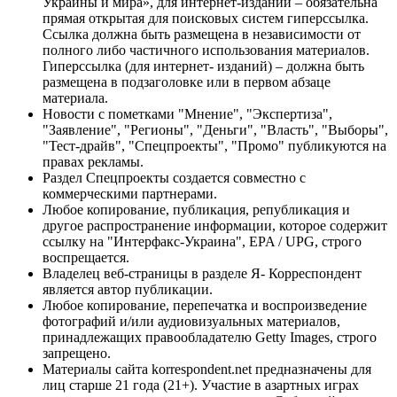
Украины и мира», для интернет-изданий – обязательна
прямая открытая для поисковых систем гиперссылка.
Ссылка должна быть размещена в независимости от
полного либо частичного использования материалов.
Гиперссылка (для интернет- изданий) – должна быть
размещена в подзаголовке или в первом абзаце
материала.
Новости с пометками "Мнение", "Экспертиза",
"Заявление", "Регионы", "Деньги", "Власть", "Выборы",
"Тест-драйв", "Спецпроекты", "Промо" публикуются на
правах рекламы.
Раздел Спецпроекты создается совместно с
коммерческими партнерами.
Любое копирование, публикация, републикация и
другое распространение информации, которое содержит
ссылку на "Интерфакс-Украина", EPA / UPG, строго
воспрещается.
Владелец веб-страницы в разделе Я- Корреспондент
является автор публикации.
Любое копирование, перепечатка и воспроизведение
фотографий и/или аудиовизуальных материалов,
принадлежащих правообладателю Getty Images, строго
запрещено.
Материалы сайта korrespondent.net предназначены для
лиц старше 21 года (21+). Участие в азартных играх