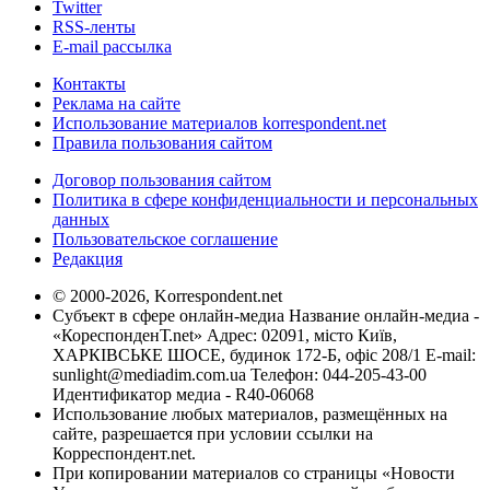
Twitter
RSS-ленты
E-mail рассылка
Контакты
Реклама на сайте
Использование материалов korrespondent.net
Правила пользования сайтом
Договор пользования сайтом
Политика в сфере конфиденциальности и персональных
данных
Пользовательское соглашение
Редакция
© 2000-2026, Korrespondent.net
Субъект в сфере онлайн-медиа Название онлайн-медиа -
«КореспонденТ.net» Адрес: 02091, місто Київ,
ХАРКІВСЬКЕ ШОСЕ, будинок 172-Б, офіс 208/1 E-mail:
sunlight@mediadim.com.ua
Телефон: 044-205-43-00
Идентификатор медиа - R40-06068
Использование любых материалов, размещённых на
сайте, разрешается при условии ссылки на
Корреспондент.net.
При копировании материалов со страницы «Новости