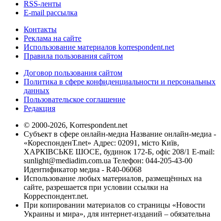
RSS-ленты
E-mail рассылка
Контакты
Реклама на сайте
Использование материалов korrespondent.net
Правила пользования сайтом
Договор пользования сайтом
Политика в сфере конфиденциальности и персональных
данных
Пользовательское соглашение
Редакция
© 2000-2026, Korrespondent.net
Субъект в сфере онлайн-медиа Название онлайн-медиа -
«КореспонденТ.net» Адрес: 02091, місто Київ,
ХАРКІВСЬКЕ ШОСЕ, будинок 172-Б, офіс 208/1 E-mail:
sunlight@mediadim.com.ua
Телефон: 044-205-43-00
Идентификатор медиа - R40-06068
Использование любых материалов, размещённых на
сайте, разрешается при условии ссылки на
Корреспондент.net.
При копировании материалов со страницы «Новости
Украины и мира», для интернет-изданий – обязательна