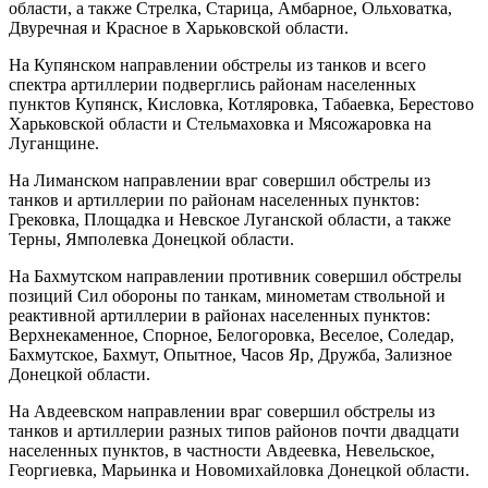
области, а также Стрелка, Старица, Амбарное, Ольховатка,
Двуречная и Красное в Харьковской области.
На Купянском направлении обстрелы из танков и всего
спектра артиллерии подверглись районам населенных
пунктов Купянск, Кисловка, Котляровка, Табаевка, Берестово
Харьковской области и Стельмаховка и Мясожаровка на
Луганщине.
На Лиманском направлении враг совершил обстрелы из
танков и артиллерии по районам населенных пунктов:
Грековка, Площадка и Невское Луганской области, а также
Терны, Ямполевка Донецкой области.
На Бахмутском направлении противник совершил обстрелы
позиций Сил обороны по танкам, минометам ствольной и
реактивной артиллерии в районах населенных пунктов:
Верхнекаменное, Спорное, Белогоровка, Веселое, Соледар,
Бахмутское, Бахмут, Опытное, Часов Яр, Дружба, Зализное
Донецкой области.
На Авдеевском направлении враг совершил обстрелы из
танков и артиллерии разных типов районов почти двадцати
населенных пунктов, в частности Авдеевка, Невельское,
Георгиевка, Марьинка и Новомихайловка Донецкой области.