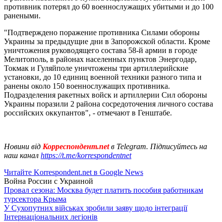
противник потерял до 60 военнослужащих убитыми и до 100
ранеными.
"Подтверждено поражение противника Силами обороны
Украины за предыдущие дни в Запорожской области. Кроме
уничтожения руководящего состава 58-й армии в городе
Мелитополь, в районах населенных пунктов Энергодар,
Токмак и Гуляйполе уничтожены три артиллерийские
установки, до 10 единиц военной техники разного типа и
ранены около 150 военнослужащих противника.
Подразделения ракетных войск и артиллерии Сил обороны
Украины поразили 2 района сосредоточения личного состава
российских оккупантов", - отмечают в Генштабе.
Новини від
Корреспондент.net
в Telegram. Підписуйтесь на
наш канал
https://t.me/korrespondentnet
Читайте Korrespondent.net в Google News
Война России с Украиной
Провал сезона: Москва будет платить пособия работникам
турсектора Крыма
У Сухопутних військах зробили заяву щодо інтеграції
Інтернаціональних легіонів