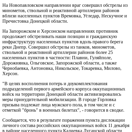
На Новопавловском направлении враг совершил обстрелы из
минометов, ствольной и реактивной артиллерии районов
вблизи населенных пунктов Времовка, Угледар, Нескучное и
Пречистовка Донецкой области.
На Запорожском и Херсонском направлениях противник
продолжает обстреливать наши позиции и гражданскую
инфраструктуру населенных пунктов вдоль правого берега
реки Днепр. Совершил обстрелы из танков, минометов,
ствольной и реактивной артиллерии районов более 25
населенных пунктов в частности: Плавни, Гуляйполе,
Дорожнянка, Ольговское, Запорожской области, а также
Чернобаевка, Антоновка, Никольское, Токаревка, Милово,
Херсон.
"В целях восполнения потерь и доукомплектования
подразделений первого армейского корпуса оккупационных
войск на территории Донецкой области активизировались
меры принудительной мобилизации. В городе Горловка
призыва подлежат лица мужского пола, в том числе и с
отметкой "бронь" в военных билетах", - говорится в сводке.
Сообщается, что в результате поражения пункта дислокации
личного состава российских оккупационных войск 11 декабря
в районе населенного пункта Кадиевка Луганской области