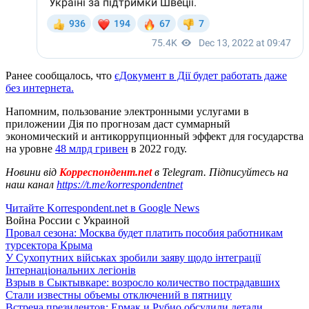
Ранее сообщалось, что
єДокумент в Дії будет работать даже
без интернета.
Напомним, пользование электронными услугами в
приложении Дія по прогнозам даст суммарный
экономический и антикоррупционный эффект для государства
на уровне
48 млрд гривен
в 2022 году.
Новини від
Корреспондент.net
в Telegram. Підписуйтесь на
наш канал
https://t.me/korrespondentnet
Читайте Korrespondent.net в Google News
Война России с Украиной
Провал сезона: Москва будет платить пособия работникам
турсектора Крыма
У Сухопутних військах зробили заяву щодо інтеграції
Інтернаціональних легіонів
Взрыв в Сыктывкаре: возросло количество пострадавших
Стали известны объемы отключений в пятницу
Встреча президентов: Ермак и Рубио обсудили детали