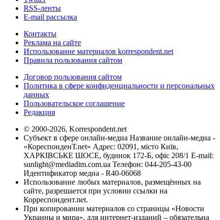
RSS-ленты
E-mail рассылка
Контакты
Реклама на сайте
Использование материалов korrespondent.net
Правила пользования сайтом
Договор пользования сайтом
Политика в сфере конфиденциальности и персональных
данных
Пользовательское соглашение
Редакция
© 2000-2026, Korrespondent.net
Субъект в сфере онлайн-медиа Название онлайн-медиа -
«КореспонденТ.net» Адрес: 02091, місто Київ,
ХАРКІВСЬКЕ ШОСЕ, будинок 172-Б, офіс 208/1 E-mail:
sunlight@mediadim.com.ua
Телефон: 044-205-43-00
Идентификатор медиа - R40-06068
Использование любых материалов, размещённых на
сайте, разрешается при условии ссылки на
Корреспондент.net.
При копировании материалов со страницы «Новости
Украины и мира», для интернет-изданий – обязательна