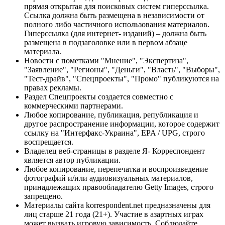
прямая открытая для поисковых систем гиперссылка.
Ссылка должна быть размещена в независимости от
полного либо частичного использования материалов.
Гиперссылка (для интернет- изданий) – должна быть
размещена в подзаголовке или в первом абзаце
материала.
Новости с пометками "Мнение", "Экспертиза",
"Заявление", "Регионы", "Деньги", "Власть", "Выборы",
"Тест-драйв", "Спецпроекты", "Промо" публикуются на
правах рекламы.
Раздел Спецпроекты создается совместно с
коммерческими партнерами.
Любое копирование, публикация, републикация и
другое распространение информации, которое содержит
ссылку на "Интерфакс-Украина", EPA / UPG, строго
воспрещается.
Владелец веб-страницы в разделе Я- Корреспондент
является автор публикации.
Любое копирование, перепечатка и воспроизведение
фотографий и/или аудиовизуальных материалов,
принадлежащих правообладателю Getty Images, строго
запрещено.
Материалы сайта korrespondent.net предназначены для
лиц старше 21 года (21+). Участие в азартных играх
может вызвать игровую зависимость. Соблюдайте