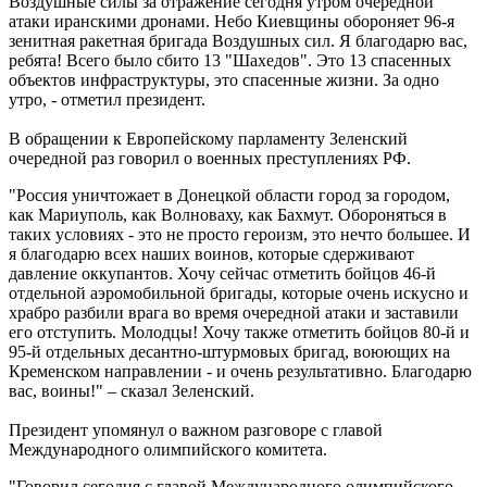
Воздушные силы за отражение сегодня утром очередной
атаки иранскими дронами. Небо Киевщины обороняет 96-я
зенитная ракетная бригада Воздушных сил. Я благодарю вас,
ребята! Всего было сбито 13 "Шахедов". Это 13 спасенных
объектов инфраструктуры, это спасенные жизни. За одно
утро, - отметил президент.
В обращении к Европейскому парламенту Зеленский
очередной раз говорил о военных преступлениях РФ.
"Россия уничтожает в Донецкой области город за городом,
как Мариуполь, как Волноваху, как Бахмут. Обороняться в
таких условиях - это не просто героизм, это нечто большее. И
я благодарю всех наших воинов, которые сдерживают
давление оккупантов. Хочу сейчас отметить бойцов 46-й
отдельной аэромобильной бригады, которые очень искусно и
храбро разбили врага во время очередной атаки и заставили
его отступить. Молодцы! Хочу также отметить бойцов 80-й и
95-й отдельных десантно-штурмовых бригад, воюющих на
Кременском направлении - и очень результативно. Благодарю
вас, воины!" – сказал Зеленский.
Президент упомянул о важном разговоре с главой
Международного олимпийского комитета.
"Говорил сегодня с главой Международного олимпийского