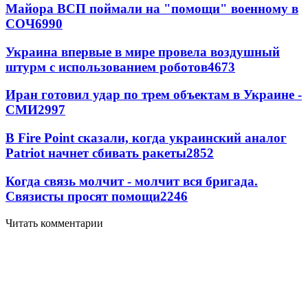
Майора ВСП поймали на "помощи" военному в
СОЧ
6990
Украина впервые в мире провела воздушный
штурм с использованием роботов
4673
Иран готовил удар по трем объектам в Украине -
СМИ
2997
В Fire Point сказали, когда украинский аналог
Patriot начнет сбивать ракеты
2852
Когда связь молчит - молчит вся бригада.
Связисты просят помощи
2246
Читать комментарии