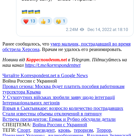
Ранее сообщалось, что
умер мальчик, пострадавший во время
обстрела Херсона
. Врачам не удалось его реанимировать.
Новини від
Корреспондент.net
в Telegram. Підписуйтесь на
наш канал
https://t.me/korrespondentnet
Читайте Korrespondent.net в Google News
Война России с Украиной
Провал сезона: Москва будет платить пособия работникам
турсектора Крыма
У Сухопутних військах зробили заяву щодо інтеграції
Інтернаціональних легіонів
Взрыв в Сыктывкаре: возросло количество пострадавших
Стали известны объемы отключений в пятницу
Встреча президентов: Ермак и Рубио обсудили детали
СПЕЦТЕМА:
Война России с Украиной
ТЕГИ:
Спорт
,
президент
,
кровь
,
тероризм
,
Террор
,
Президент Украины
,
видеообращение
,
Владимир Зеленский
,