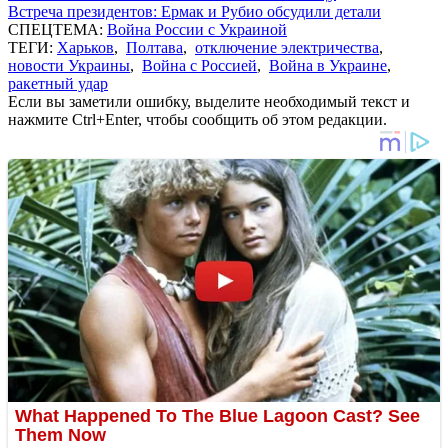
Встреча президентов: Ермак и Рубио обсудили детали
СПЕЦТЕМА:
Война России с Украиной
ТЕГИ:
Харьков
,
Полтава
,
отключение электричества
,
новости Украины
,
Война с Россией
,
Война в Украине
,
ракетный удар
Если вы заметили ошибку, выделите необходимый текст и
нажмите Ctrl+Enter, чтобы сообщить об этом редакции.