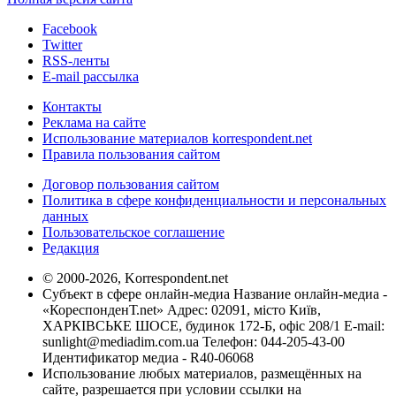
Facebook
Twitter
RSS-ленты
E-mail рассылка
Контакты
Реклама на сайте
Использование материалов korrespondent.net
Правила пользования сайтом
Договор пользования сайтом
Политика в сфере конфиденциальности и персональных
данных
Пользовательское соглашение
Редакция
© 2000-2026, Korrespondent.net
Субъект в сфере онлайн-медиа Название онлайн-медиа -
«КореспонденТ.net» Адрес: 02091, місто Київ,
ХАРКІВСЬКЕ ШОСЕ, будинок 172-Б, офіс 208/1 E-mail:
sunlight@mediadim.com.ua
Телефон: 044-205-43-00
Идентификатор медиа - R40-06068
Использование любых материалов, размещённых на
сайте, разрешается при условии ссылки на