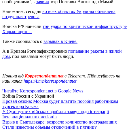
сообщениями", -
заявил
мэр Полтавы Александр Мамай.
Напомним, сегодня
во всех областях Украины объявлена
воздушная тревога
.
Войска РФ нанесли
три удара по критической инфраструктуре
Харьковщины.
Также сообщалось о
взрывах в Киеве.
А в Кривом Роге зафиксировано
попадание ракеты в жилой
дом
, под завалами могут быть люди.
Новини від
Корреспондент.net
в Telegram. Підписуйтесь на
наш канал
https://t.me/korrespondentnet
Читайте Korrespondent.net в Google News
Война России с Украиной
Провал сезона: Москва будет платить пособия работникам
турсектора Крыма
У Сухопутних військах зробили заяву щодо інтеграції
Інтернаціональних легіонів
Взрыв в Сыктывкаре: возросло количество пострадавших
Стали известны объемы отключений в пятницу