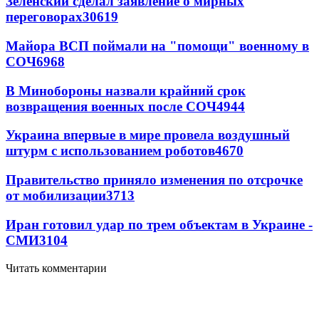
Зеленский сделал заявление о мирных
переговорах
30619
Майора ВСП поймали на "помощи" военному в
СОЧ
6968
В Минобороны назвали крайний срок
возвращения военных после СОЧ
4944
Украина впервые в мире провела воздушный
штурм с использованием роботов
4670
Правительство приняло изменения по отсрочке
от мобилизации
3713
Иран готовил удар по трем объектам в Украине -
СМИ
3104
Читать комментарии