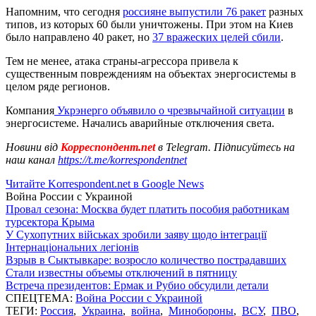
Напомним, что сегодня
россияне выпустили 76 ракет
разных
типов, из которых 60 были уничтожены. При этом на Киев
было направлено 40 ракет, но
37 вражеских целей сбили
.
Тем не менее, атака страны-агрессора привела к
существенным повреждениям на объектах энергосистемы в
целом ряде регионов.
Компания
Укрэнерго объявило о чрезвычайной ситуации
в
энергосистеме. Начались аварийные отключения света.
Новини від
Корреспондент.net
в Telegram. Підписуйтесь на
наш канал
https://t.me/korrespondentnet
Читайте Korrespondent.net в Google News
Война России с Украиной
Провал сезона: Москва будет платить пособия работникам
турсектора Крыма
У Сухопутних військах зробили заяву щодо інтеграції
Інтернаціональних легіонів
Взрыв в Сыктывкаре: возросло количество пострадавших
Стали известны объемы отключений в пятницу
Встреча президентов: Ермак и Рубио обсудили детали
СПЕЦТЕМА:
Война России с Украиной
ТЕГИ:
Россия
,
Украина
,
война
,
Минобороны
,
ВСУ
,
ПВО
,