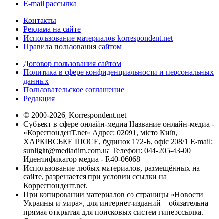
E-mail рассылка
Контакты
Реклама на сайте
Использование материалов korrespondent.net
Правила пользования сайтом
Договор пользования сайтом
Политика в сфере конфиденциальности и персональных
данных
Пользовательское соглашение
Редакция
© 2000-2026, Korrespondent.net
Субъект в сфере онлайн-медиа Название онлайн-медиа -
«КореспонденТ.net» Адрес: 02091, місто Київ,
ХАРКІВСЬКЕ ШОСЕ, будинок 172-Б, офіс 208/1 E-mail:
sunlight@mediadim.com.ua
Телефон: 044-205-43-00
Идентификатор медиа - R40-06068
Использование любых материалов, размещённых на
сайте, разрешается при условии ссылки на
Корреспондент.net.
При копировании материалов со страницы «Новости
Украины и мира», для интернет-изданий – обязательна
прямая открытая для поисковых систем гиперссылка.