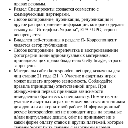
правах рекламы.
Раздел Спецпроекты создается совместно с
коммерческими партнерами.
Любое копирование, публикация, републикация и
другое распространение информации, которое содержит
ссылку на "Интерфакс-Украина", EPA / UPG, строго
воспрещается.
Владелец веб-страницы в разделе Я- Корреспондент
является автор публикации.
Любое копирование, перепечатка и воспроизведение
фотографий и/или аудиовизуальных материалов,
принадлежащих правообладателю Getty Images, строго
запрещено.
Материалы сайта korrespondent.net предназначены для
лиц старше 21 года (21+). Участие в азартных играх
может вызвать игровую зависимость. Соблюдайте
правила (принципы) ответственной игры. При
обнаружении первых признаков зависимости
немедленно обратитесь к специалисту. Помните, что
участие в азартных играх не может являться источником
доходов или альтернативой работе. Информационный
ресурс korrespondent.net не проводит игры на реальные
и/или виртуальные деньги, сайт не принимает ни в
какой форме оплату ставок и других платежей, которые
связаны/могут быть связаны с азартными играми,