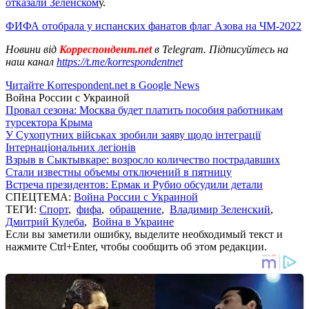
отказали Зеленском
у.
ФИФА отобрала у испанских фанатов флаг Азова на ЧМ-2022
Новини від
Корреспондент.net
в Telegram. Підписуйтесь на
наш канал
https://t.me/korrespondentnet
Читайте Korrespondent.net в Google News
Война России с Украиной
Провал сезона: Москва будет платить пособия работникам
турсектора Крыма
У Сухопутних військах зробили заяву щодо інтеграції
Інтернаціональних легіонів
Взрыв в Сыктывкаре: возросло количество пострадавших
Стали известны объемы отключений в пятницу
Встреча президентов: Ермак и Рубио обсудили детали
СПЕЦТЕМА:
Война России с Украиной
ТЕГИ:
Спорт
,
фифа
,
обращение
,
Владимир Зеленский
,
Дмитрий Кулеба
,
Война в Украине
Если вы заметили ошибку, выделите необходимый текст и
нажмите Ctrl+Enter, чтобы сообщить об этом редакции.