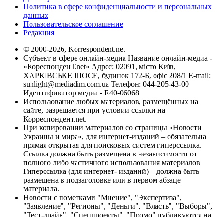
Политика в сфере конфиденциальности и персональных
данных
Пользовательское соглашение
Редакция
© 2000-2026, Korrespondent.net
Субъект в сфере онлайн-медиа Название онлайн-медиа -
«КореспонденТ.net» Адрес: 02091, місто Київ,
ХАРКІВСЬКЕ ШОСЕ, будинок 172-Б, офіс 208/1 E-mail:
sunlight@mediadim.com.ua
Телефон: 044-205-43-00
Идентификатор медиа - R40-06068
Использование любых материалов, размещённых на
сайте, разрешается при условии ссылки на
Корреспондент.net.
При копировании материалов со страницы «Новости
Украины и мира», для интернет-изданий – обязательна
прямая открытая для поисковых систем гиперссылка.
Ссылка должна быть размещена в независимости от
полного либо частичного использования материалов.
Гиперссылка (для интернет- изданий) – должна быть
размещена в подзаголовке или в первом абзаце
материала.
Новости с пометками "Мнение", "Экспертиза",
"Заявление", "Регионы", "Деньги", "Власть", "Выборы",
"Тест-драйв", "Спецпроекты", "Промо" публикуются на