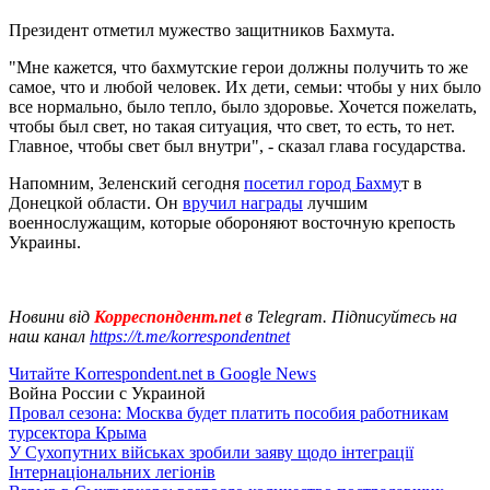
Президент отметил мужество защитников Бахмута.
"Мне кажется, что бахмутские герои должны получить то же
самое, что и любой человек. Их дети, семьи: чтобы у них было
все нормально, было тепло, было здоровье. Хочется пожелать,
чтобы был свет, но такая ситуация, что свет, то есть, то нет.
Главное, чтобы свет был внутри", - сказал глава государства.
Напомним, Зеленский сегодня
посетил город Бахму
т в
Донецкой области. Он
вручил награды
лучшим
военнослужащим, которые обороняют восточную крепость
Украины.
Новини від
Корреспондент.net
в Telegram. Підписуйтесь на
наш канал
https://t.me/korrespondentnet
Читайте Korrespondent.net в Google News
Война России с Украиной
Провал сезона: Москва будет платить пособия работникам
турсектора Крыма
У Сухопутних військах зробили заяву щодо інтеграції
Інтернаціональних легіонів