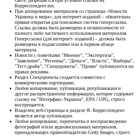
сайте, разрешается при условии ссылки на
Корреспондент.net.
При копировании материалов со страницы «Новости
Украины и мира», для интернет-изданий – обязательна
прямая открытая для поисковых систем гиперссылка.
Ссылка должна быть размещена в независимости от
полного либо частичного использования материалов.
Гиперссылка (для интернет- изданий) – должна быть
размещена в подзаголовке или в первом абзаце
материала.
Новости с пометками "Мнение", "Экспертиза",
"Заявление", "Регионы", "Деньги", "Власть", "Выборы",
"Тест-драйв", "Спецпроекты", "Промо" публикуются на
правах рекламы.
Раздел Спецпроекты создается совместно с
коммерческими партнерами.
Любое копирование, публикация, републикация и
другое распространение информации, которое содержит
ссылку на "Интерфакс-Украина", EPA / UPG, строго
воспрещается.
Владелец веб-страницы в разделе Я- Корреспондент
является автор публикации.
Любое копирование, перепечатка и воспроизведение
фотографий и/или аудиовизуальных материалов,
принадлежащих правообладателю Getty Images, строго