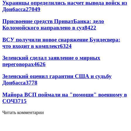
Украинцы определились насчет вывода войск из
Донбасса
27049
Присвоение средств ПриватБанка: дело
Коломойского направлено в суд
8422
ВСУ получили новое снаряжение Бундесвера:
что входит в комплект
6324
Зеленский сделал заявление о мирных
переговорах
4626
Зеленский оценил гарантии США и судьбу
Донбасса
3778
Майора ВСП поймали на "помощи" военному в
СОЧ
3715
Читать комментарии