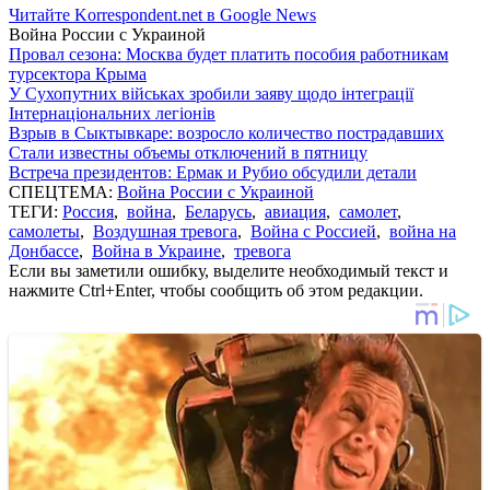
Читайте Korrespondent.net в Google News
Война России с Украиной
Провал сезона: Москва будет платить пособия работникам
турсектора Крыма
У Сухопутних військах зробили заяву щодо інтеграції
Інтернаціональних легіонів
Взрыв в Сыктывкаре: возросло количество пострадавших
Стали известны объемы отключений в пятницу
Встреча президентов: Ермак и Рубио обсудили детали
СПЕЦТЕМА:
Война России с Украиной
ТЕГИ:
Россия
,
война
,
Беларусь
,
авиация
,
самолет
,
самолеты
,
Воздушная тревога
,
Война с Россией
,
война на
Донбассе
,
Война в Украине
,
тревога
Если вы заметили ошибку, выделите необходимый текст и
нажмите Ctrl+Enter, чтобы сообщить об этом редакции.