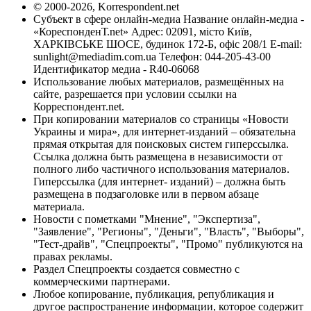
© 2000-2026, Korrespondent.net
Субъект в сфере онлайн-медиа Название онлайн-медиа -
«КореспонденТ.net» Адрес: 02091, місто Київ,
ХАРКІВСЬКЕ ШОСЕ, будинок 172-Б, офіс 208/1 E-mail:
sunlight@mediadim.com.ua
Телефон: 044-205-43-00
Идентификатор медиа - R40-06068
Использование любых материалов, размещённых на
сайте, разрешается при условии ссылки на
Корреспондент.net.
При копировании материалов со страницы «Новости
Украины и мира», для интернет-изданий – обязательна
прямая открытая для поисковых систем гиперссылка.
Ссылка должна быть размещена в независимости от
полного либо частичного использования материалов.
Гиперссылка (для интернет- изданий) – должна быть
размещена в подзаголовке или в первом абзаце
материала.
Новости с пометками "Мнение", "Экспертиза",
"Заявление", "Регионы", "Деньги", "Власть", "Выборы",
"Тест-драйв", "Спецпроекты", "Промо" публикуются на
правах рекламы.
Раздел Спецпроекты создается совместно с
коммерческими партнерами.
Любое копирование, публикация, републикация и
другое распространение информации, которое содержит