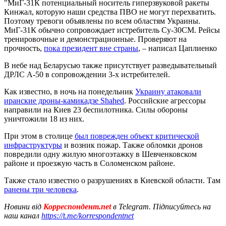
"МиГ-31К потенциальный носитель гиперзвуковой ракеты
Кинжал, которую наши средства ПВО не могут перехватить.
Поэтому тревоги объявлены по всем областям Украины.
МиГ-31К обычно сопровождает истребитель Су-30СМ. Рейсы
тренировочные и демонстрационные. Проверяют на
прочность,
пока президент вне страны
, – написал Цаплиенко
В небе над Беларусью также присутствует разведывательный
ДРЛС А-50 в сопровождении 3-х истребителей.
Как известно, в ночь на понедельник
Украину атаковали
иранские дроны-камикадзе Shahed
. Российские агрессоры
направили на Киев 23 беспилотника. Силы обороны
уничтожили 18 из них.
При этом в столице
был поврежден объект критической
инфраструктуры
и возник пожар. Также обломки дронов
повредили одну жилую многоэтажку в Шевченковском
районе и проезжую часть в Соломенском районе.
Также стало известно о разрушениях в Киевской области. Там
ранены три человека
.
Новини від
Корреспондент.net
в Telegram. Підписуйтесь на
наш канал
https://t.me/korrespondentnet