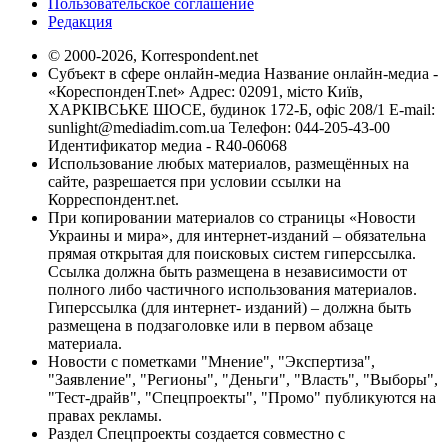
Пользовательское соглашение
Редакция
© 2000-2026, Korrespondent.net
Субъект в сфере онлайн-медиа Название онлайн-медиа -
«КореспонденТ.net» Адрес: 02091, місто Київ,
ХАРКІВСЬКЕ ШОСЕ, будинок 172-Б, офіс 208/1 E-mail:
sunlight@mediadim.com.ua
Телефон: 044-205-43-00
Идентификатор медиа - R40-06068
Использование любых материалов, размещённых на
сайте, разрешается при условии ссылки на
Корреспондент.net.
При копировании материалов со страницы «Новости
Украины и мира», для интернет-изданий – обязательна
прямая открытая для поисковых систем гиперссылка.
Ссылка должна быть размещена в независимости от
полного либо частичного использования материалов.
Гиперссылка (для интернет- изданий) – должна быть
размещена в подзаголовке или в первом абзаце
материала.
Новости с пометками "Мнение", "Экспертиза",
"Заявление", "Регионы", "Деньги", "Власть", "Выборы",
"Тест-драйв", "Спецпроекты", "Промо" публикуются на
правах рекламы.
Раздел Спецпроекты создается совместно с