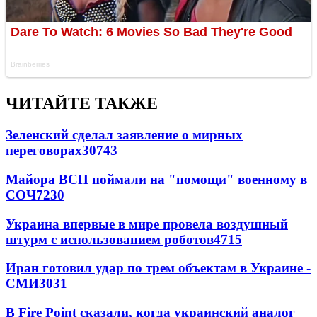
ЧИТАЙТЕ ТАКЖЕ
Зеленский сделал заявление о мирных
переговорах
30743
Майора ВСП поймали на "помощи" военному в
СОЧ
7230
Украина впервые в мире провела воздушный
штурм с использованием роботов
4715
Иран готовил удар по трем объектам в Украине -
СМИ
3031
В Fire Point сказали, когда украинский аналог