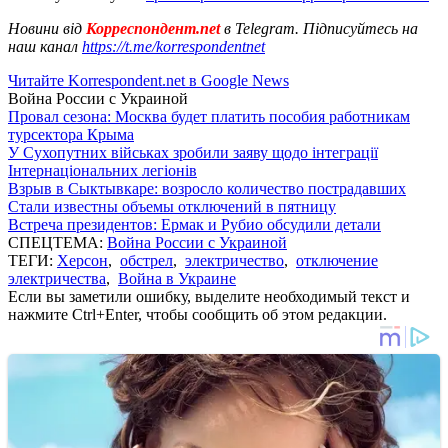
Новини від
Корреспондент.net
в Telegram. Підписуйтесь на
наш канал
https://t.me/korrespondentnet
Читайте Korrespondent.net в Google News
Война России с Украиной
Провал сезона: Москва будет платить пособия работникам
турсектора Крыма
У Сухопутних військах зробили заяву щодо інтеграції
Інтернаціональних легіонів
Взрыв в Сыктывкаре: возросло количество пострадавших
Стали известны объемы отключений в пятницу
Встреча президентов: Ермак и Рубио обсудили детали
СПЕЦТЕМА:
Война России с Украиной
ТЕГИ:
Херсон
,
обстрел
,
электричество
,
отключение
электричества
,
Война в Украине
Если вы заметили ошибку, выделите необходимый текст и
нажмите Ctrl+Enter, чтобы сообщить об этом редакции.