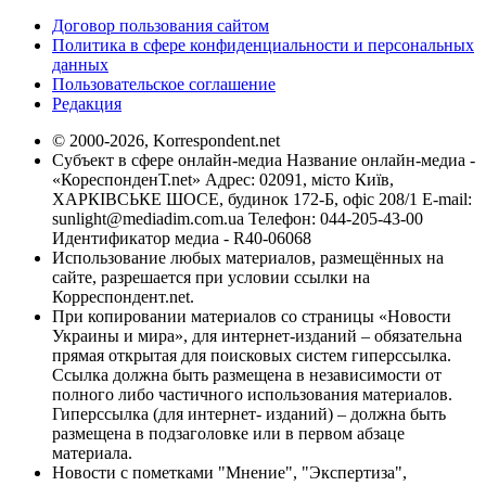
Договор пользования сайтом
Политика в сфере конфиденциальности и персональных
данных
Пользовательское соглашение
Редакция
© 2000-2026, Korrespondent.net
Субъект в сфере онлайн-медиа Название онлайн-медиа -
«КореспонденТ.net» Адрес: 02091, місто Київ,
ХАРКІВСЬКЕ ШОСЕ, будинок 172-Б, офіс 208/1 E-mail:
sunlight@mediadim.com.ua
Телефон: 044-205-43-00
Идентификатор медиа - R40-06068
Использование любых материалов, размещённых на
сайте, разрешается при условии ссылки на
Корреспондент.net.
При копировании материалов со страницы «Новости
Украины и мира», для интернет-изданий – обязательна
прямая открытая для поисковых систем гиперссылка.
Ссылка должна быть размещена в независимости от
полного либо частичного использования материалов.
Гиперссылка (для интернет- изданий) – должна быть
размещена в подзаголовке или в первом абзаце
материала.
Новости с пометками "Мнение", "Экспертиза",