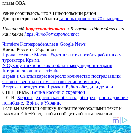
главы ОВА.
Ранее сообщалось, что в Никопольский район
Днепропетровской области
за ночь прилетело 70 снарядов.
Новини від
Корреспондент.net
в Telegram. Підписуйтесь на
наш канал
https://t.me/korrespondentnet
Читайте Korrespondent.net в Google News
Война России с Украиной
Провал сезона: Москва будет платить пособия работникам
турсектора Крыма
У Сухопутних військах зробили заяву щодо інтеграції
Інтернаціональних легіонів
Взрыв в Сыктывкаре: возросло количество пострадавших
Стали известны объемы отключений в пятницу
Встреча президентов: Ермак и Рубио обсудили детали
СПЕЦТЕМА:
Война России с Украиной
ТЕГИ:
Херсон
,
Херсонская область
,
обстрел
,
пострадавшие
,
погибшие
,
Война в Украине
Если вы заметили ошибку, выделите необходимый текст и
нажмите Ctrl+Enter, чтобы сообщить об этом редакции.