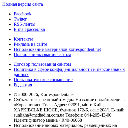
Полная версия сайта
Facebook
Twitter
RSS-ленты
E-mail рассылка
Контакты
Реклама на сайте
Использование материалов korrespondent.net
Правила пользования сайтом
Договор пользования сайтом
Политика в сфере конфиденциальности и персональных
данных
Пользовательское соглашение
Редакция
© 2000-2026, Korrespondent.net
Субъект в сфере онлайн-медиа Название онлайн-медиа -
«КореспонденТ.net» Адрес: 02091, місто Київ,
ХАРКІВСЬКЕ ШОСЕ, будинок 172-Б, офіс 208/1 E-mail:
sunlight@mediadim.com.ua
Телефон: 044-205-43-00
Идентификатор медиа - R40-06068
Использование любых материалов, размещённых на