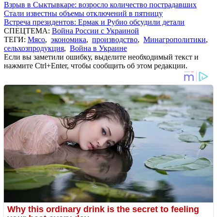
Взрыв в Сыктывкаре: возросло количество пострадавших
Стали известны объемы отключений в пятницу
Встреча президентов: Ермак и Рубио обсудили детали
СПЕЦТЕМА:
Война России с Украиной
ТЕГИ:
Мясо
,
экономика
,
производство
,
Минагрополитики
,
сельхозпродукция
,
Война в Украине
Если вы заметили ошибку, выделите необходимый текст и
нажмите Ctrl+Enter, чтобы сообщить об этом редакции.