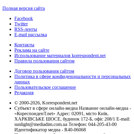
Полная версия сайта
Facebook
Twitter
RSS-ленты
E-mail рассылка
Контакты
Реклама на сайте
Использование материалов korrespondent.net
Правила пользования сайтом
Договор пользования сайтом
Политика в сфере конфиденциальности и персональных
данных
Пользовательское соглашение
Редакция
© 2000-2026, Korrespondent.net
Субъект в сфере онлайн-медиа Название онлайн-медиа -
«КореспонденТ.net» Адрес: 02091, місто Київ,
ХАРКІВСЬКЕ ШОСЕ, будинок 172-Б, офіс 208/1 E-mail:
sunlight@mediadim.com.ua
Телефон: 044-205-43-00
Идентификатор медиа - R40-06068