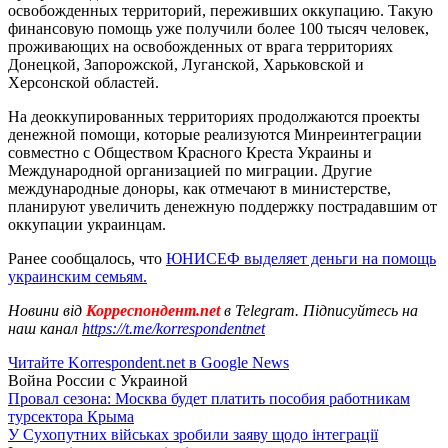
освобожденных территорий, переживших оккупацию. Такую
финансовую помощь уже получили более 100 тысяч человек,
проживающих на освобожденных от врага территориях
Донецкой, Запорожской, Луганской, Харьковской и
Херсонской областей.
На деоккупированных территориях продолжаются проекты
денежной помощи, которые реализуются Минреинтеграции
совместно с Обществом Красного Креста Украины и
Международной организацией по миграции. Другие
международные доноры, как отмечают в министерстве,
планируют увеличить денежную поддержку пострадавшим от
оккупации украинцам.
Ранее сообщалось, что
ЮНИСЕФ выделяет деньги на помощь
украинским семьям.
Новини від
Корреспондент.net
в Telegram. Підписуйтесь на
наш канал
https://t.me/korrespondentnet
Читайте Korrespondent.net в Google News
Война России с Украиной
Провал сезона: Москва будет платить пособия работникам
турсектора Крыма
У Сухопутних військах зробили заяву щодо інтеграції