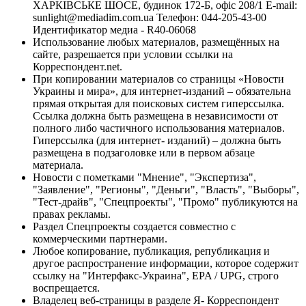
ХАРКІВСЬКЕ ШОСЕ, будинок 172-Б, офіс 208/1 E-mail:
sunlight@mediadim.com.ua
Телефон: 044-205-43-00
Идентификатор медиа - R40-06068
Использование любых материалов, размещённых на
сайте, разрешается при условии ссылки на
Корреспондент.net.
При копировании материалов со страницы «Новости
Украины и мира», для интернет-изданий – обязательна
прямая открытая для поисковых систем гиперссылка.
Ссылка должна быть размещена в независимости от
полного либо частичного использования материалов.
Гиперссылка (для интернет- изданий) – должна быть
размещена в подзаголовке или в первом абзаце
материала.
Новости с пометками "Мнение", "Экспертиза",
"Заявление", "Регионы", "Деньги", "Власть", "Выборы",
"Тест-драйв", "Спецпроекты", "Промо" публикуются на
правах рекламы.
Раздел Спецпроекты создается совместно с
коммерческими партнерами.
Любое копирование, публикация, републикация и
другое распространение информации, которое содержит
ссылку на "Интерфакс-Украина", EPA / UPG, строго
воспрещается.
Владелец веб-страницы в разделе Я- Корреспондент