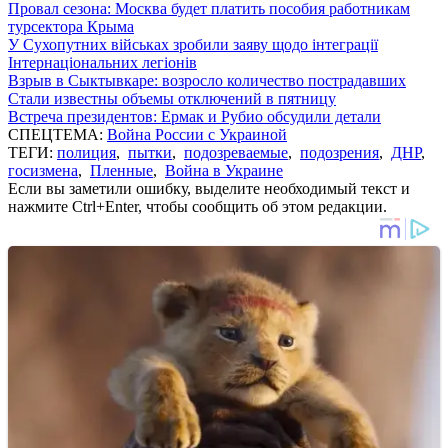
Провал сезона: Москва будет платить пособия работникам
турсектора Крыма
У Сухопутних військах зробили заяву щодо інтеграції
Інтернаціональних легіонів
Взрыв в Сыктывкаре: возросло количество пострадавших
Стали известны объемы отключений в пятницу
Встреча президентов: Ермак и Рубио обсудили детали
СПЕЦТЕМА:
Война России с Украиной
ТЕГИ:
полиция
,
пытки
,
подозреваемые
,
подозрения
,
ДНР
,
госизмена
,
Пленные
,
Война в Украине
Если вы заметили ошибку, выделите необходимый текст и
нажмите Ctrl+Enter, чтобы сообщить об этом редакции.