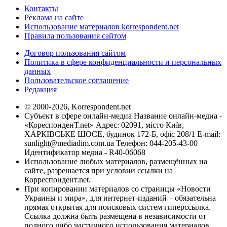
Контакты
Реклама на сайте
Использование материалов korrespondent.net
Правила пользования сайтом
Договор пользования сайтом
Политика в сфере конфиденциальности и персональных
данных
Пользовательское соглашение
Редакция
© 2000-2026, Korrespondent.net
Субъект в сфере онлайн-медиа Название онлайн-медиа -
«КореспонденТ.net» Адрес: 02091, місто Київ,
ХАРКІВСЬКЕ ШОСЕ, будинок 172-Б, офіс 208/1 E-mail:
sunlight@mediadim.com.ua
Телефон: 044-205-43-00
Идентификатор медиа - R40-06068
Использование любых материалов, размещённых на
сайте, разрешается при условии ссылки на
Корреспондент.net.
При копировании материалов со страницы «Новости
Украины и мира», для интернет-изданий – обязательна
прямая открытая для поисковых систем гиперссылка.
Ссылка должна быть размещена в независимости от
полного либо частичного использования материалов.