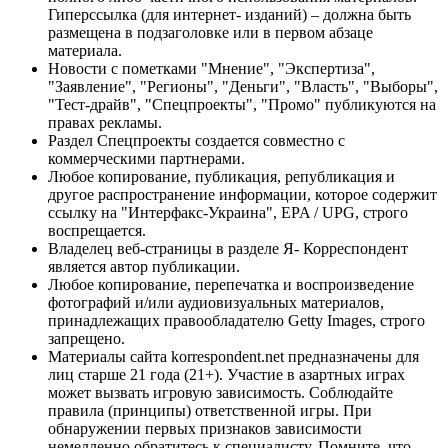
Гиперссылка (для интернет- изданий) – должна быть
размещена в подзаголовке или в первом абзаце
материала.
Новости с пометками "Мнение", "Экспертиза",
"Заявление", "Регионы", "Деньги", "Власть", "Выборы",
"Тест-драйв", "Спецпроекты", "Промо" публикуются на
правах рекламы.
Раздел Спецпроекты создается совместно с
коммерческими партнерами.
Любое копирование, публикация, републикация и
другое распространение информации, которое содержит
ссылку на "Интерфакс-Украина", EPA / UPG, строго
воспрещается.
Владелец веб-страницы в разделе Я- Корреспондент
является автор публикации.
Любое копирование, перепечатка и воспроизведение
фотографий и/или аудиовизуальных материалов,
принадлежащих правообладателю Getty Images, строго
запрещено.
Материалы сайта korrespondent.net предназначены для
лиц старше 21 года (21+). Участие в азартных играх
может вызвать игровую зависимость. Соблюдайте
правила (принципы) ответственной игры. При
обнаружении первых признаков зависимости
немедленно обратитесь к специалисту. Помните, что