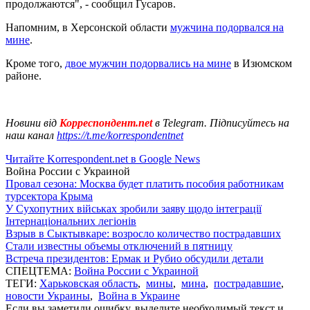
продолжаются", - сообщил Гусаров.
Напомним, в Херсонской области
мужчина подорвался на
мине
.
Кроме того,
двое мужчин подорвались на мине
в Изюмском
районе.
Новини від
Корреспондент.net
в Telegram. Підписуйтесь на
наш канал
https://t.me/korrespondentnet
Читайте Korrespondent.net в Google News
Война России с Украиной
Провал сезона: Москва будет платить пособия работникам
турсектора Крыма
У Сухопутних військах зробили заяву щодо інтеграції
Інтернаціональних легіонів
Взрыв в Сыктывкаре: возросло количество пострадавших
Стали известны объемы отключений в пятницу
Встреча президентов: Ермак и Рубио обсудили детали
СПЕЦТЕМА:
Война России с Украиной
ТЕГИ:
Харьковская область
,
мины
,
мина
,
пострадавшие
,
новости Украины
,
Война в Украине
Если вы заметили ошибку, выделите необходимый текст и