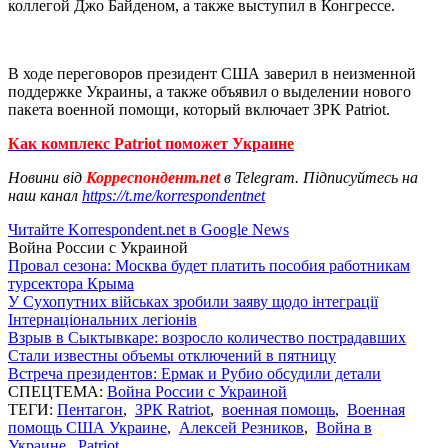
коллегой Джо Байденом, а также выступил в Конгрессе.
В ходе переговоров президент США заверил в неизменной
поддержке Украины, а также объявил о выделении нового
пакета военной помощи, который включает ЗРК Patriot.
Как комплекс Patriot поможет Украине
Новини від
Корреспондент.net
в Telegram. Підписуйтесь на
наш канал
https://t.me/korrespondentnet
Читайте Korrespondent.net в Google News
Война России с Украиной
Провал сезона: Москва будет платить пособия работникам
турсектора Крыма
У Сухопутних військах зробили заяву щодо інтеграції
Інтернаціональних легіонів
Взрыв в Сыктывкаре: возросло количество пострадавших
Стали известны объемы отключений в пятницу
Встреча президентов: Ермак и Рубио обсудили детали
СПЕЦТЕМА:
Война России с Украиной
ТЕГИ:
Пентагон
,
ЗРК Ratriot
,
военная помощь
,
Военная
помощь США Украине
,
Алексей Резников
,
Война в
Украине
,
Patriot