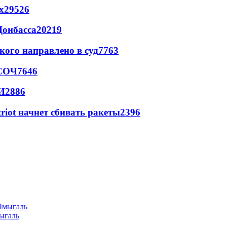
х
29526
Донбасса
20219
кого направлено в суд
7763
 СОЧ
7646
И
2886
triot начнет сбивать ракеты
2396
ыгаль