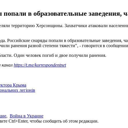
ы попали в образовательные заведения, 
треляли территорию Херсонщины. Захватчики атаковали населенн
ода. Российские снаряды попали в образовательные заведения, ч
или ранения разной степени тяжести", - говорится в сообщени
ласти. Один человек погиб и двое получили ранения.
ш канал
https://t.me/korrespondentnet
сектора Крыма
іональних легіонів
шие
,
Война в Украине
те Ctrl+Enter, чтобы сообщить об этом редакции.