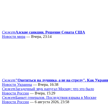
Сюжет
Адские санкции. Решение Сената США
Новости мира
— Вчера, 23:14
Сюжет
"Охотиться на лучника, а не на стрелу". Как Украи
Новости Украины
— Вчера, 16:38
Сюжет
Загадочный звук напугал Москву: что это было
Новости России
— Вчера, 15:29
Сюжет
Банкет генералов. Последствия взрыва в Москве
Новости России
— 6 августа 2026, 23:58