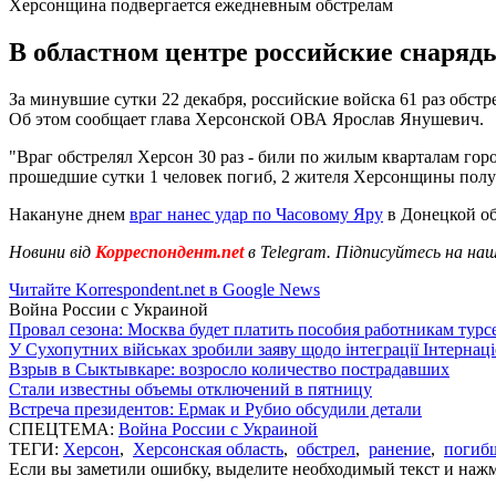
Херсонщина подвергается ежедневным обстрелам
В областном центре российские снаряд
За минувшие сутки 22 декабря, российские войска 61 раз обс
Об этом сообщает глава Херсонской ОВА Ярослав Янушевич.
"Враг обстрелял Херсон 30 раз - били по жилым кварталам гор
прошедшие сутки 1 человек погиб, 2 жителя Херсонщины получ
Накануне днем
враг нанес удар по Часовому Яру
в Донецкой об
Новини від
Корреспондент.net
в Telegram. Підписуйтесь на на
Читайте Korrespondent.net в Google News
Война России с Украиной
Провал сезона: Москва будет платить пособия работникам тур
У Сухопутних військах зробили заяву щодо інтеграції Інтернац
Взрыв в Сыктывкаре: возросло количество пострадавших
Стали известны объемы отключений в пятницу
Встреча президентов: Ермак и Рубио обсудили детали
СПЕЦТЕМА:
Война России с Украиной
ТЕГИ:
Херсон
,
Херсонская область
,
обстрел
,
ранение
,
погиб
Если вы заметили ошибку, выделите необходимый текст и нажми