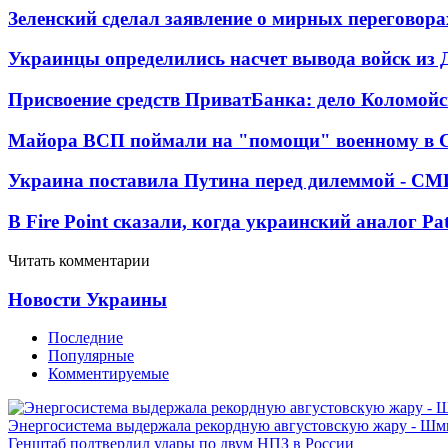
Зеленский сделал заявление о мирных переговора
Украинцы определились насчет вывода войск из 
Присвоение средств ПриватБанка: дело Коломойс
Майора ВСП поймали на "помощи" военному в
Украина поставила Путина перед дилеммой - СМ
В Fire Point сказали, когда украинский аналог Pa
Читать комментарии
Новости Украины
Последние
Популярные
Комментируемые
Энергосистема выдержала рекордную августовскую жару - Шм
Генштаб подтвердил удары по двум НПЗ в России