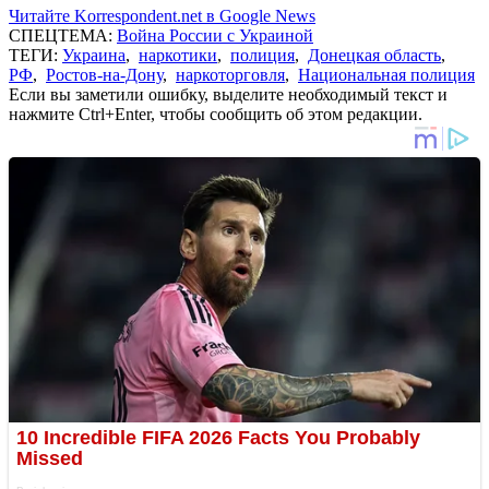
Читайте Korrespondent.net в Google News
СПЕЦТЕМА:
Война России с Украиной
ТЕГИ:
Украина
,
наркотики
,
полиция
,
Донецкая область
,
РФ
,
Ростов-на-Дону
,
наркоторговля
,
Национальная полиция
Если вы заметили ошибку, выделите необходимый текст и
нажмите Ctrl+Enter, чтобы сообщить об этом редакции.