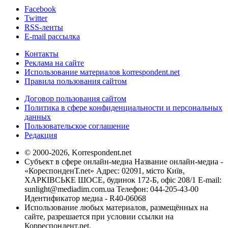
Facebook
Twitter
RSS-ленты
E-mail рассылка
Контакты
Реклама на сайте
Использование материалов korrespondent.net
Правила пользования сайтом
Договор пользования сайтом
Политика в сфере конфиденциальности и персональных
данных
Пользовательское соглашение
Редакция
© 2000-2026, Korrespondent.net
Субъект в сфере онлайн-медиа Название онлайн-медиа -
«КореспонденТ.net» Адрес: 02091, місто Київ,
ХАРКІВСЬКЕ ШОСЕ, будинок 172-Б, офіс 208/1 E-mail:
sunlight@mediadim.com.ua
Телефон: 044-205-43-00
Идентификатор медиа - R40-06068
Использование любых материалов, размещённых на
сайте, разрешается при условии ссылки на
Корреспондент.net.