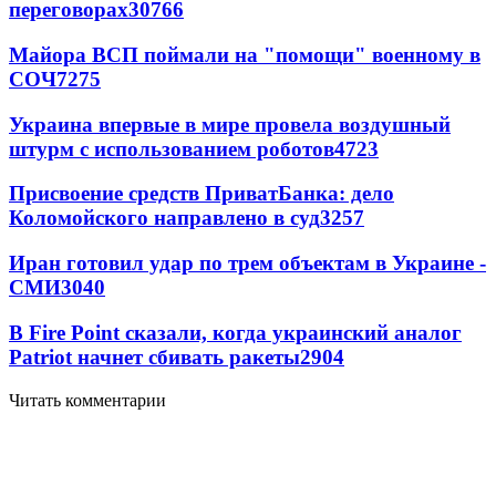
переговорах
30766
Майора ВСП поймали на "помощи" военному в
СОЧ
7275
Украина впервые в мире провела воздушный
штурм с использованием роботов
4723
Присвоение средств ПриватБанка: дело
Коломойского направлено в суд
3257
Иран готовил удар по трем объектам в Украине -
СМИ
3040
В Fire Point сказали, когда украинский аналог
Patriot начнет сбивать ракеты
2904
Читать комментарии