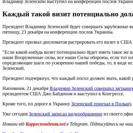
Владимир Зеленскйи выступил на конференции послов Украи
Каждый такой визит потенциально долж
Президент Владимир Зеленский будет совершать зарубежные виз
пятницу, 23 декабря на конференции послов Украины.
Президент призвал дипломатов растрировать его визит в США
"Если какой-нибудь визит потенциально будет иметь такое же 
наши Вооруженные силы, все наши Силы обороны, если тот или
определяющие шаги по ускорению нашей победы, то, в виде ис
Зеленский.
Президент подчеркнул, что каждый посол должен знать, какой 
Напомним, 21 декабря
Владимир Зеленский совершил заграни
президентом США Джо Байденом и выступил в Конгрессе.
Кроме того, по дороге в Украину
Зеленский приехал в Польшу
Уже сегодня
Зеленский записал видеообращение
из своего офис
Новини від
Корреспондент.net
в Telegram. Підписуйтесь на на