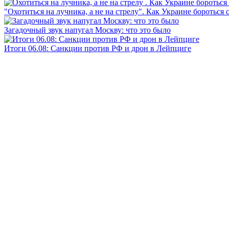
"Охотиться на лучника, а не на стрелу". Как Украине бороться 
Загадочный звук напугал Москву: что это было
Итоги 06.08: Санкции против РФ и дрон в Лейпциге