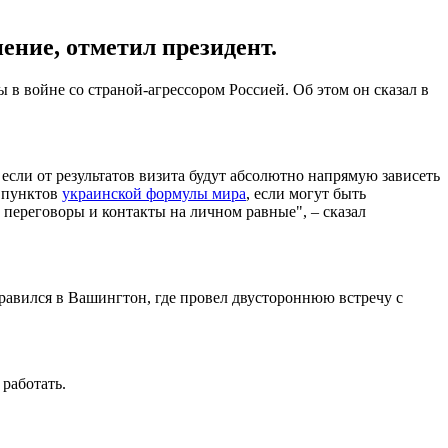
ение, отметил президент.
 в войне со страной-агрессором Россией. Об этом он сказал в
если от результатов визита будут абсолютно напрямую зависеть
и пунктов
украинской формулы мира
, если могут быть
переговоры и контакты на личном равные", – сказал
авился в Вашингтон, где провел двустороннюю встречу с
работать.