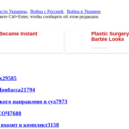
ости Украины
,
Война с Россией
,
Война в Украине
те Ctrl+Enter, чтобы сообщить об этом редакции.
х
29585
Донбасса
21794
кого направлено в суд
7973
 СОЧ
7688
 входит в комплект
3158