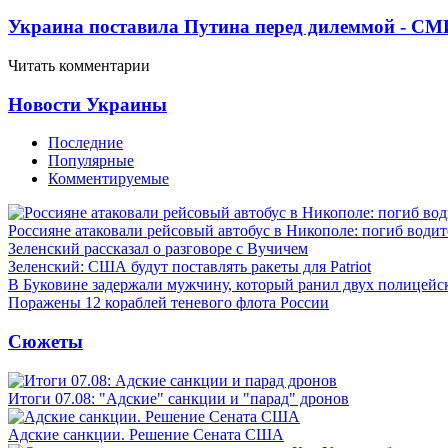
Украина поставила Путина перед дилеммой - СМ
Читать комментарии
Новости Украины
Последние
Популярные
Комментируемые
Россияне атаковали рейсовый автобус в Никополе: погиб водит
Зеленский рассказал о разговоре с Вучичем
Зеленский: США будут поставлять ракеты для Patriot
В Буковине задержали мужчину, который ранил двух полицейс
Поражены 12 кораблей теневого флота России
Сюжеты
Итоги 07.08: "Адские" санкции и "парад" дронов
Адские санкции. Решение Сената США