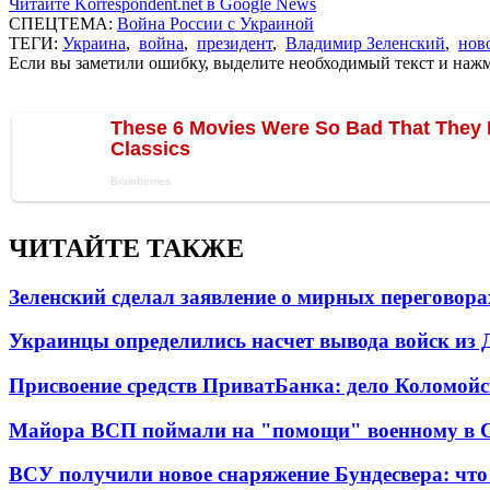
Читайте Korrespondent.net в Google News
СПЕЦТЕМА:
Война России с Украиной
ТЕГИ:
Украина
,
война
,
президент
,
Владимир Зеленский
,
нов
Если вы заметили ошибку, выделите необходимый текст и нажми
ЧИТАЙТЕ ТАКЖЕ
Зеленский сделал заявление о мирных переговора
Украинцы определились насчет вывода войск из 
Присвоение средств ПриватБанка: дело Коломойс
Майора ВСП поймали на "помощи" военному в
ВСУ получили новое снаряжение Бундесвера: что