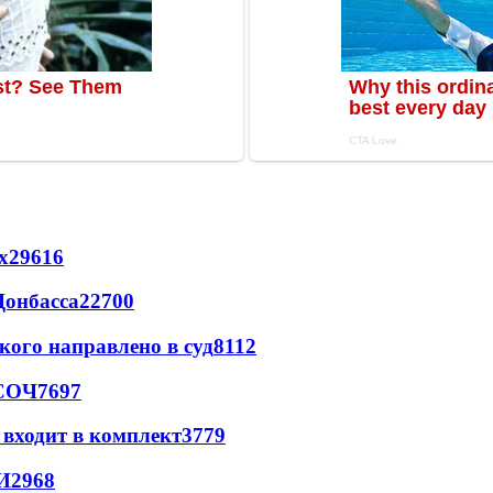
х
29616
Донбасса
22700
кого направлено в суд
8112
 СОЧ
7697
 входит в комплект
3779
И
2968