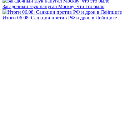
Загадочный звук напугал Москву: что это было
Итоги 06.08: Санкции против РФ и дрон в Лейпциге