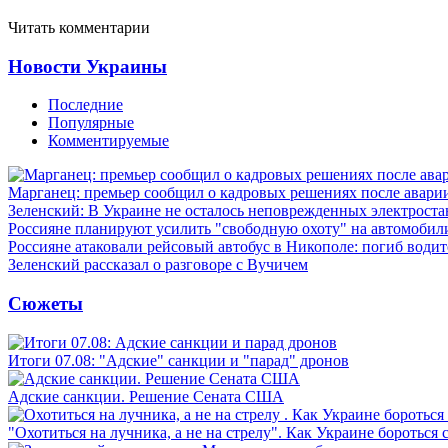
Читать комментарии
Новости Украины
Последние
Популярные
Комментируемые
Марганец: премьер сообщил о кадровых решениях после авари
Зеленский: В Украине не осталось неповрежденных электрост
Россияне планируют усилить "свободную охоту" на автомобил
Россияне атаковали рейсовый автобус в Никополе: погиб водит
Зеленский рассказал о разговоре с Вучичем
Сюжеты
Итоги 07.08: "Адские" санкции и "парад" дронов
Адские санкции. Решение Сената США
"Охотиться на лучника, а не на стрелу". Как Украине бороться 