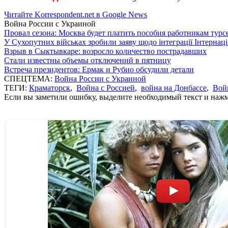
Читайте Korrespondent.net в Google News
Война России с Украиной
Провал сезона: Москва будет платить пособия работникам тур
У Сухопутних військах зробили заяву щодо інтеграції Інтернац
Взрыв в Сыктывкаре: возросло количество пострадавших
Стали известны объемы отключений в пятницу
Встреча президентов: Ермак и Рубио обсудили детали
СПЕЦТЕМА:
Война России с Украиной
ТЕГИ:
Краматорск
,
Война с Россией
,
война на Донбассе
,
Вой
Если вы заметили ошибку, выделите необходимый текст и нажми