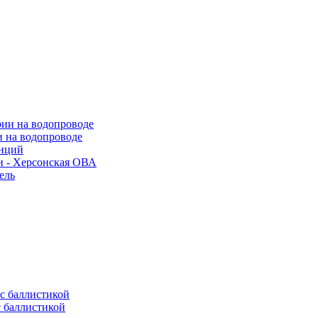
и на водопроводе
анций
и - Херсонская ОВА
ель
с баллистикой