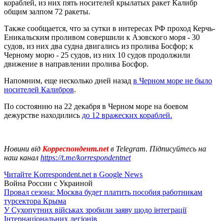
кораблей, из них пять носителей крылатых ракет Калибр
общим залпом 72 ракеты.
Также сообщается, что за сутки в интересах РФ проход Керчь-
Еникальским проливом совершили к Азовского моря - 30
судов, из них два судна двигались из пролива Босфор; к
Черному морю - 25 судов, из них 10 судов продолжили
движение в направлении пролива Босфор.
Напомним, еще несколько дней назад
в Черном море не было
носителей Калибров
.
По состоянию на 22 декабря в Черном море на боевом
дежурстве находились
до 12 вражеских кораблей.
Новини від
Корреспондент.net
в Telegram. Підписуйтесь на
наш канал
https://t.me/korrespondentnet
Читайте Korrespondent.net в Google News
Война России с Украиной
Провал сезона: Москва будет платить пособия работникам
турсектора Крыма
У Сухопутних військах зробили заяву щодо інтеграції
Інтернаціональних легіонів