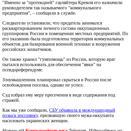
"Именно за "протекцией" гауляйтера Кремля его назначили
руководителем так называемого "коммунального
предприятия", – сообщили в службе.
Следватели установили, что предатель занимался
расквартированием личного состава оккупационных
группировок России в помещениях местных предприятий. По
его указанию была подготовлена территория коммунальных
объектов для базирования военной техники и вооружения
российских захватчиков.
Он также хранил "гумпомощь" из России, которую враг
пытался использовать для обеспечения "явки" на
псевдореферендуме.
Злоумышленник планировал скрыться в России после
освобождения поселка, однако не успел.
Суд избрал ему меру пресечения в виде содержания под
стражей.
Как мы уже сообщали,
СБУ объявила в международный
розыск россиянку
, призвавшую своего мужа-оккупанта
насиловать украинских женщин.
Новини від
Корреспондент.net
в Telegram. Підписуйтесь на