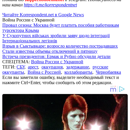
наш канал
https://t.me/korrespondentnet
Читайте Korrespondent.net в Google News
Война России с Украиной
Провал сезона: Москва будет платить пособия работникам
турсектора Крыма
У Сухопутних військах зробили заяву щодо інтеграції
Інтернаціональних легіонів
Взрыв в Сыктывкаре: возросло количество пострадавших
Стали известны объемы отключений в пятницу
Встреча президентов: Ермак и Рубио обсудили детали
СПЕЦТЕМА:
Война России с Украиной
ТЕГИ:
СБУ
,
арест
,
оккупация
,
задержание
,
русские
оккупанты
,
Война с Россией
,
коллаборанты
,
Чернобаевка
Если вы заметили ошибку, выделите необходимый текст и
нажмите Ctrl+Enter, чтобы сообщить об этом редакции.