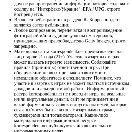
другое распространение информации, которое содержит
ссылку на "Интерфакс-Украина", EPA / UPG, строго
воспрещается.
Владелец веб-страницы в разделе Я- Корреспондент
является автор публикации.
Любое копирование, перепечатка и воспроизведение
фотографий и/или аудиовизуальных материалов,
принадлежащих правообладателю Getty Images, строго
запрещено.
Материалы сайта korrespondent.net предназначены для
лиц старше 21 года (21+). Участие в азартных играх
может вызвать игровую зависимость. Соблюдайте
правила (принципы) ответственной игры. При
обнаружении первых признаков зависимости
немедленно обратитесь к специалисту. Помните, что
участие в азартных играх не может являться источником
доходов или альтернативой работе. Информационный
ресурс korrespondent.net не проводит игры на реальные
и/или виртуальные деньги, сайт не принимает ни в
какой форме оплату ставок и других платежей, которые
связаны/могут быть связаны с азартными играми,
букмекерами или тотализаторами. Какие-либо
материалы на информационном ресурсе
korrespondent.net публикуются исключительно в
информационных целях.