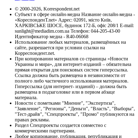
© 2000-2026, Korrespondent.net
Субъект в сфере онлайн-медиа Название онлайн-медиа -
«КореспонденТ.net» Адрес: 02091, місто Київ,
ХАРКІВСЬКЕ ШОСЕ, будинок 172-Б, офіс 208/1 E-mail:
sunlight@mediadim.com.ua
Телефон: 044-205-43-00
Идентификатор медиа - R40-06068
Использование любых материалов, размещённых на
сайте, разрешается при условии ссылки на
Корреспондент.net.
При копировании материалов со страницы «Новости
Украины и мира», для интернет-изданий – обязательна
прямая открытая для поисковых систем гиперссылка.
Ссылка должна быть размещена в независимости от
полного либо частичного использования материалов.
Гиперссылка (для интернет- изданий) – должна быть
размещена в подзаголовке или в первом абзаце
материала.
Новости с пометками "Мнение", "Экспертиза",
"Заявление", "Регионы", "Деньги", "Власть", "Выборы",
"Тест-драйв", "Спецпроекты", "Промо" публикуются на
правах рекламы.
Раздел Спецпроекты создается совместно с
коммерческими партнерами.
Любое копирование, публикация, републикация и