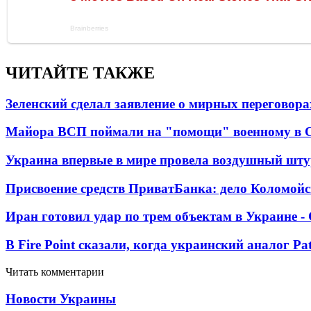
ЧИТАЙТЕ ТАКЖЕ
Зеленский сделал заявление о мирных переговора
Майора ВСП поймали на "помощи" военному в
Украина впервые в мире провела воздушный шту
Присвоение средств ПриватБанка: дело Коломойс
Иран готовил удар по трем объектам в Украине 
В Fire Point сказали, когда украинский аналог Pa
Читать комментарии
Новости Украины