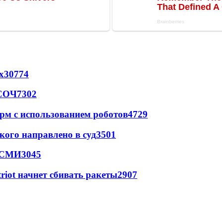
х
30774
 СОЧ
7302
рм с использованием роботов
4729
кого направлено в суд
3501
- СМИ
3045
triot начнет сбивать ракеты
2907