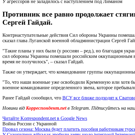
У агрессоров не заладилось с наступлением под Лиманом
Противник все равно продолжает стяги
Сергей Гайдай.
Контрнаступательные действия Сил обороны Украины помешали
сказал глава Луганской военной обладминистрации Сергей Га
"Такие планы у них были (у россиян – ред.), но благодаря ук
сил обороны Украины помешали российским оккупационным войс
время не получилось", – сказал Гайдай.
Также он утверждает, что командование группы оккупационны
"То, что наши военные уже освободили Кременную или хотя бы з
военное командование определенного звена, которое пребывало
Ранее Гайдай соообщил, что
ВСУ все ближе подходят к Сватов
Новини від
Корреспондент.net
в Telegram. Підписуйтесь на на
Читайте Korrespondent.net в Google News
Война России с Украиной
Провал сезона: Москва будет платить пособия работникам тур
У Сухопутних військах зробили заяву щодо інтеграції Інтернац