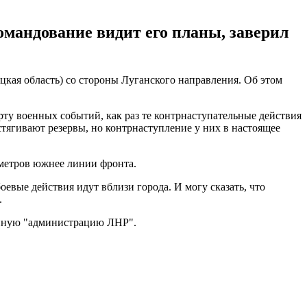
омандование видит его планы, заверил
кая область) со стороны Луганского направления. Об этом
рту военных событий, как раз те контрнаступательные действия
ягивают резервы, но контрнаступление у них в настоящее
метров южнее линии фронта.
евые действия идут вблизи города. И могу сказать, что
.
онную "администрацию ЛНР".