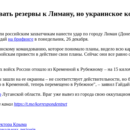
вать резервы к Лиману, но украинское к
 российским захватчикам нанести удар по городу Лиман (Донец
йдай
на брифинге
в понедельник, 26 декабря.
раинскому командованию, которое понимало планы, видело всю ка
кам привести в действие свои планы. Сейчас они все равно ст
х войск России отошло из Кременной к Рубежному – на 15 кило
ашли на ее окраины – не соответствует действительности, но бо
 в Кременной, теперь перемещено в Рубежное", – заявил Гайдай
о
Луганской области. Враг уже вывез из города свою оккупаци
ш канал
https://t.me/korrespondentnet
сектора Крыма
іональних легіонів