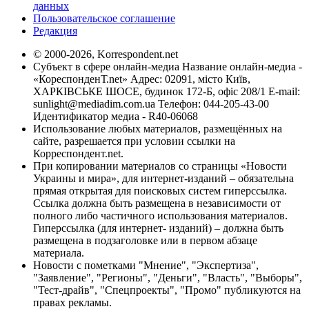
данных
Пользовательское соглашение
Редакция
© 2000-2026, Korrespondent.net
Субъект в сфере онлайн-медиа Название онлайн-медиа -
«КореспонденТ.net» Адрес: 02091, місто Київ,
ХАРКІВСЬКЕ ШОСЕ, будинок 172-Б, офіс 208/1 E-mail:
sunlight@mediadim.com.ua
Телефон: 044-205-43-00
Идентификатор медиа - R40-06068
Использование любых материалов, размещённых на
сайте, разрешается при условии ссылки на
Корреспондент.net.
При копировании материалов со страницы «Новости
Украины и мира», для интернет-изданий – обязательна
прямая открытая для поисковых систем гиперссылка.
Ссылка должна быть размещена в независимости от
полного либо частичного использования материалов.
Гиперссылка (для интернет- изданий) – должна быть
размещена в подзаголовке или в первом абзаце
материала.
Новости с пометками "Мнение", "Экспертиза",
"Заявление", "Регионы", "Деньги", "Власть", "Выборы",
"Тест-драйв", "Спецпроекты", "Промо" публикуются на
правах рекламы.