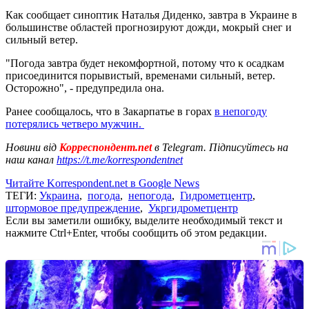
Как сообщает синоптик Наталья Диденко, завтра в Украине в
большинстве областей прогнозируют дожди, мокрый снег и
сильный ветер.
"Погода завтра будет некомфортной, потому что к осадкам
присоединится порывистый, временами сильный, ветер.
Осторожно", - предупредила она.
Ранее сообщалось, что в Закарпатье в горах
в непогоду
потерялись четверо мужчин.
Новини від
Корреспондент.net
в Telegram. Підписуйтесь на
наш канал
https://t.me/korrespondentnet
Читайте Korrespondent.net в Google News
ТЕГИ:
Украина
,
погода
,
непогода
,
Гидрометцентр
,
штормовое предупреждение
,
Укргидрометцентр
Если вы заметили ошибку, выделите необходимый текст и
нажмите Ctrl+Enter, чтобы сообщить об этом редакции.